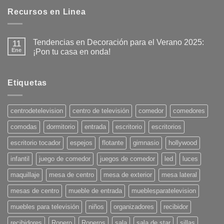
Recursos en Linea
Tendencias en Decoración para el Verano 2025:
11
Ene
¡Pon tu casa en onda!
No
hay
comentarios
en
Etiquetas
Tendencias
en
Decoración
para
centrodetelevision
centro de televisión
comedor
comedores
el
Verano
comodas
dormitorio
entrada
escritorio
escritorios
2025:
¡Pon
tu
escritorio tocador
espejos
flotante
gimnasio
hollywood
casa
en
infantil
juego de comedor
juegos de comedor
led
luces
onda!
maquillaje
mesa de centro
mesa de exterior
mesa lateral
mesas de centro
mueble de entrada
mueblesparatelevision
muebles para televisión
niños
organizadores
recibidor
recibidores
Ropero
Roperos
sala
sala de star
sillas