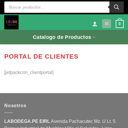
Saltar
Búsqueda
de
al
productos
contenido
0
Catalogo de Productos
PORTAL DE CLIENTES
[jetpackcrm_clientportal]
Nosotros
LABODEGA.PE EIRL
Avenida Pachacutec Mz. U Lt. 5