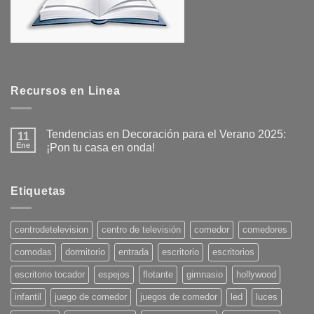
Recursos en Linea
Tendencias en Decoración para el Verano 2025:
11
Ene
¡Pon tu casa en onda!
No
hay
comentarios
en
Etiquetas
Tendencias
en
Decoración
para
centrodetelevision
centro de televisión
comedor
comedores
el
Verano
comodas
dormitorio
entrada
escritorio
escritorios
2025:
¡Pon
tu
escritorio tocador
espejos
flotante
gimnasio
hollywood
casa
en
infantil
juego de comedor
juegos de comedor
led
luces
onda!