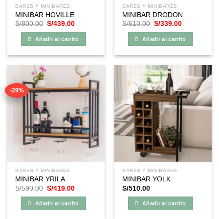
BARES Y MINIBARES
BARES Y MINIBARES
MINIBAR HOVILLE
MINIBAR DRODON
El
El
El
El
S/
800.00
S/
439.00
S/
610.00
S/
339.00
precio
precio
precio
precio
original
actual
original
actual
Añadir al carrito
Añadir al carrito
era:
es:
era:
es:
S/800.00.
S/439.00.
S/610.00.
S/339.00.
-29%
BARES Y MINIBARES
BARES Y MINIBARES
MINIBAR YRILA
MINIBAR YOLK
El
El
S/
590.00
S/
419.00
S/
510.00
precio
precio
original
actual
Añadir al carrito
Añadir al carrito
era:
es:
S/590.00.
S/419.00.