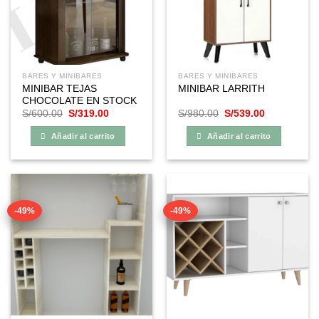
BARES Y MINIBARES
BARES Y MINIBARES
MINIBAR TEJAS
MINIBAR LARRITH
CHOCOLATE EN STOCK
El
El
El
El
S/
600.00
S/
319.00
S/
980.00
S/
539.00
precio
precio
precio
precio
original
actual
original
actual
Añadir al carrito
Añadir al carrito
era:
es:
era:
es:
S/600.00.
S/319.00.
S/980.00.
S/539.00.
-49%
-49%