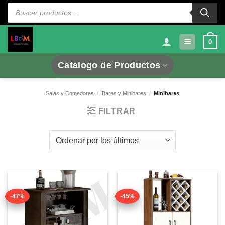
Saltar
Búsqueda
de
al
productos
contenido
0
Catalogo de Productos
Salas y Comedores
/
Bares y Minibares
/
Minibares
FILTRAR
-47%
-45%