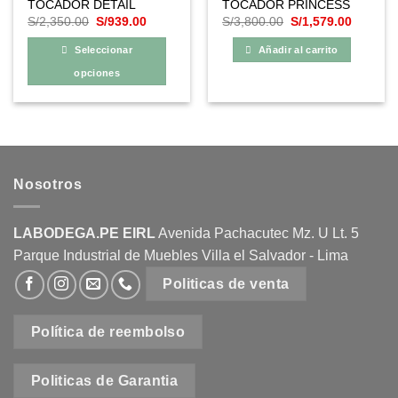
TOCADOR DETAIL
TOCADOR PRINCESS
de
de
El
El
El
El
S/
2,350.00
S/
939.00
S/
3,800.00
S/
1,579.00
precio
precio
precio
precio
producto
producto
original
actual
original
actual
Seleccionar
Añadir al carrito
era:
es:
era:
es:
S/2,350.00.
S/939.00.
S/3,800.00.
S/1,579
opciones
Este
producto
tiene
múltiples
variantes.
Nosotros
Las
opciones
se
LABODEGA.PE EIRL
Avenida Pachacutec Mz. U Lt. 5
pueden
Parque Industrial de Muebles Villa el Salvador - Lima
elegir
en
Politicas de venta
la
página
Política de reembolso
de
producto
Politicas de Garantia