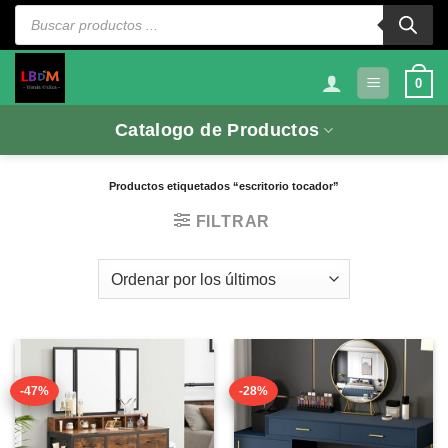
Saltar
Búsqueda
de
al
productos
contenido
0
Catalogo de Productos
Productos etiquetados “escritorio tocador”
FILTRAR
-47%
-28%