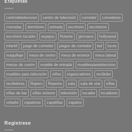
en
Etiquetas
Tendencias
en
Decoración
para
centrodetelevision
centro de televisión
comedor
comedores
el
Verano
comodas
dormitorio
entrada
escritorio
escritorios
2025:
¡Pon
tu
escritorio tocador
espejos
flotante
gimnasio
hollywood
casa
en
infantil
juego de comedor
juegos de comedor
led
luces
onda!
maquillaje
mesa de centro
mesa de exterior
mesa lateral
mesas de centro
mueble de entrada
mueblesparatelevision
muebles para televisión
niños
organizadores
recibidor
recibidores
Ropero
Roperos
sala
sala de star
sillas
sillas de bar
sillas exterior
televisión
tocador
tocadores
velador
zapateras
zapatillas
zapatos
Registrese