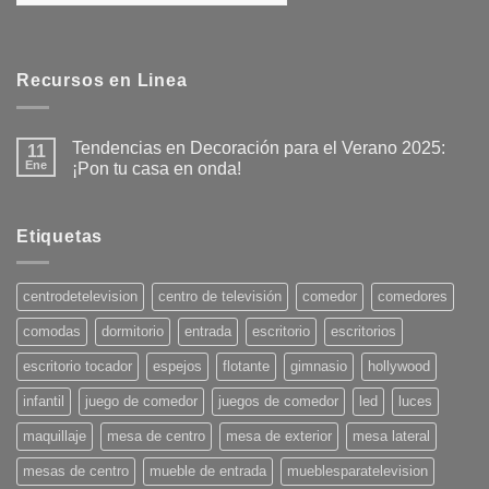
Recursos en Linea
Tendencias en Decoración para el Verano 2025:
11
Ene
¡Pon tu casa en onda!
No
hay
comentarios
en
Etiquetas
Tendencias
en
Decoración
para
centrodetelevision
centro de televisión
comedor
comedores
el
Verano
comodas
dormitorio
entrada
escritorio
escritorios
2025:
¡Pon
tu
escritorio tocador
espejos
flotante
gimnasio
hollywood
casa
en
infantil
juego de comedor
juegos de comedor
led
luces
onda!
maquillaje
mesa de centro
mesa de exterior
mesa lateral
mesas de centro
mueble de entrada
mueblesparatelevision