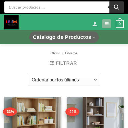
Saltar
Búsqueda
de
al
productos
contenido
0
Catalogo de Productos
Oficina
/
Libreros
FILTRAR
-33%
-44%