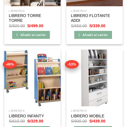
LIBREROS
LIBREROS
LIBRERO TORRE
LIBRERO FLOTANTE
TORRE
ADDI
El
El
El
El
S/
920.00
S/
499.00
S/
650.00
S/
339.00
precio
precio
precio
precio
original
actual
original
actual
Añadir al carrito
Añadir al carrito
era:
es:
era:
es:
S/920.00.
S/499.00.
S/650.00.
S/339.00.
-46%
-53%
LIBREROS
LIBREROS
LIBRERO INFANTY
LIBRERO MOBILE
El
El
El
El
S/
610.00
S/
329.00
S/
930.00
S/
439.00
precio
precio
precio
precio