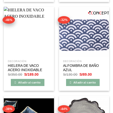
-46%
-32%
DECORACIÓN
DECORACIÓN
HIELERA DE VACO
ALFOMBRA DE BAÑO
ACERO INOXIDABLE
AZUL
El
El
El
El
S/
350.00
S/
189.00
S/
130.00
S/
89.00
precio
precio
precio
precio
original
actual
original
actual
Añadir al carrito
Añadir al carrito
era:
es:
era:
es:
S/350.00.
S/189.00.
S/130.00.
S/89.00.
-38%
-44%