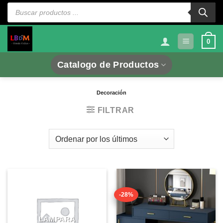
Saltar
Búsqueda
de
al
productos
contenido
0
Catalogo de Productos
Decoración
FILTRAR
-28%
LAMPARA