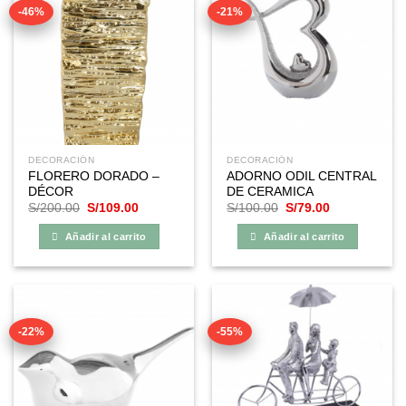
-46%
-21%
DECORACIÓN
DECORACIÓN
FLORERO DORADO –
ADORNO ODIL CENTRAL
DÉCOR
DE CERAMICA
El
El
El
El
S/
200.00
S/
109.00
S/
100.00
S/
79.00
precio
precio
precio
precio
original
actual
original
actual
Añadir al carrito
Añadir al carrito
era:
es:
era:
es:
S/200.00.
S/109.00.
S/100.00.
S/79.00.
-22%
-55%