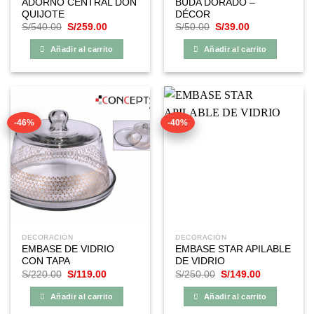
ADORNO CENTRAL DON
BUDA DORADO –
QUIJOTE
DÉCOR
El
El
El
El
S/
540.00
S/
259.00
S/
50.00
S/
39.00
precio
precio
precio
precio
original
actual
original
actual
Añadir al carrito
Añadir al carrito
era:
es:
era:
es:
S/540.00.
S/259.00.
S/50.00.
S/39.00.
-46%
-40%
DECORACIÓN
DECORACIÓN
EMBASE DE VIDRIO
EMBASE STAR APILABLE
CON TAPA
DE VIDRIO
El
El
El
El
S/
220.00
S/
119.00
S/
250.00
S/
149.00
precio
precio
precio
precio
original
actual
original
actual
Añadir al carrito
Añadir al carrito
era:
es:
era:
es:
S/220.00.
S/119.00.
S/250.00.
S/149.00.