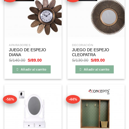
APARADORES
DECORACIÓN
JUEGO DE ESPEJO
JUEGO DE ESPEJO
DIANA
CLEOPATRA
El
El
El
El
S/
140.00
S/
89.00
S/
130.00
S/
89.00
precio
precio
precio
precio
original
actual
original
actual
Añadir al carrito
Añadir al carrito
era:
es:
era:
es:
S/140.00.
S/89.00.
S/130.00.
S/89.00.
-56%
-44%