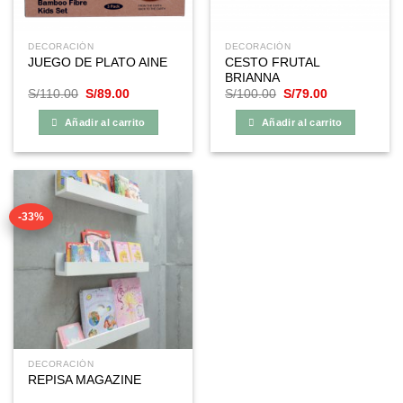
DECORACIÓN
DECORACIÓN
CESTO FRUTAL
JUEGO DE PLATO AINE
BRIANNA
El
El
El
El
S/
110.00
S/
89.00
S/
100.00
S/
79.00
precio
precio
precio
precio
original
actual
original
actual
Añadir al carrito
Añadir al carrito
era:
es:
era:
es:
S/110.00.
S/89.00.
S/100.00.
S/79.00.
-33%
DECORACIÓN
REPISA MAGAZINE