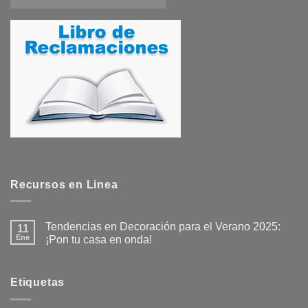
Recursos en Linea
Tendencias en Decoración para el Verano 2025:
11
Ene
¡Pon tu casa en onda!
No
hay
comentarios
en
Etiquetas
Tendencias
en
Decoración