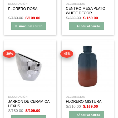
DECORACIÓN
DECORACIÓN
CENTRO MESA PLATO
FLORERO ROSA
WHITE DÉCOR
El
El
El
El
S/
180.00
S/
109.00
S/
280.00
S/
159.00
precio
precio
precio
precio
original
actual
original
actual
Añadir al carrito
Añadir al carrito
era:
es:
era:
es:
S/180.00.
S/109.00.
S/280.00.
S/159.00.
-39%
-45%
DECORACIÓN
DECORACIÓN
JARRON DE CERAMICA
FLORERO MISTURA
LEXUS
El
El
S/
310.00
S/
169.00
precio
precio
El
El
S/
180.00
S/
109.00
original
actual
precio
precio
Añadir al carrito
era:
es:
original
actual