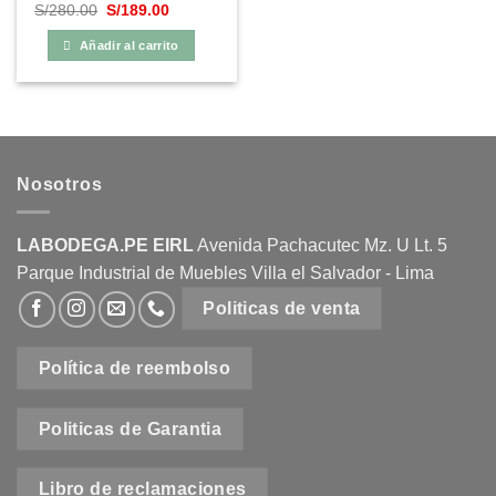
El
El
S/
280.00
S/
189.00
precio
precio
original
actual
Añadir al carrito
era:
es:
S/280.00.
S/189.00.
Nosotros
LABODEGA.PE EIRL
Avenida Pachacutec Mz. U Lt. 5
Parque Industrial de Muebles Villa el Salvador - Lima
Politicas de venta
Política de reembolso
Politicas de Garantia
Libro de reclamaciones