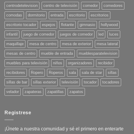
para
centrodetelevision
centro de televisión
comedor
comedores
el
Verano
comodas
dormitorio
entrada
escritorio
escritorios
2025:
¡Pon
tu
escritorio tocador
espejos
flotante
gimnasio
hollywood
casa
en
infantil
juego de comedor
juegos de comedor
led
luces
onda!
maquillaje
mesa de centro
mesa de exterior
mesa lateral
mesas de centro
mueble de entrada
mueblesparatelevision
muebles para televisión
niños
organizadores
recibidor
recibidores
Ropero
Roperos
sala
sala de star
sillas
sillas de bar
sillas exterior
televisión
tocador
tocadores
velador
zapateras
zapatillas
zapatos
Registrese
¡Únete a nuestra comunidad y sé el primero en enterarte