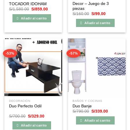
Decor – Juego de 3
TOCADOR IDOHAM
piezas
El
El
S/
1,580.00
S/
859.00
precio
precio
El
El
S/
160.00
S/
99.00
original
actual
precio
precio
Añadir al carrito
era:
es:
original
actual
Añadir al carrito
S/1,580.00.
S/859.00.
era:
es:
S/160.00.
S/99.00.
-53%
-57%
DECORACIÓN
BAÑOS Y COCINAS
Duo Perfecto Odil
Duo Banje
El
El
S/
790.00
S/
339.00
precio
precio
El
El
S/
700.00
S/
329.00
original
actual
precio
precio
Añadir al carrito
era:
es:
original
actual
Añadir al carrito
S/790.00.
S/339.00.
era:
es: