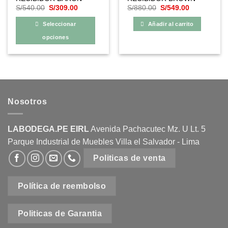
El
El
El
El
S/
540.00
S/
309.00
S/
880.00
S/
549.00
precio
precio
precio
precio
original
actual
original
actual
Seleccionar
Añadir al carrito
era:
es:
era:
es:
S/540.00.
S/309.00.
S/880.00.
S/549.00.
opciones
Este
producto
tiene
múltiples
variantes.
Nosotros
Las
opciones
se
LABODEGA.PE EIRL
Avenida Pachacutec Mz. U Lt. 5
pueden
Parque Industrial de Muebles Villa el Salvador - Lima
elegir
en
Politicas de venta
la
página
Política de reembolso
de
producto
Politicas de Garantia