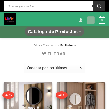
Saltar
Búsqueda
de
al
productos
contenido
0
Catalogo de Productos
Salas y Comedores
/
Recibidores
FILTRAR
-40%
-41%