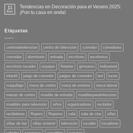
Tendencias en Decoración para el Verano 2025:
11
Ene
¡Pon tu casa en onda!
No
hay
comentarios
en
Etiquetas
Tendencias
en
Decoración
para
centrodetelevision
centro de televisión
comedor
comedores
el
Verano
comodas
dormitorio
entrada
escritorio
escritorios
2025:
¡Pon
tu
escritorio tocador
espejos
flotante
gimnasio
hollywood
casa
en
infantil
juego de comedor
juegos de comedor
led
luces
onda!
maquillaje
mesa de centro
mesa de exterior
mesa lateral
mesas de centro
mueble de entrada
mueblesparatelevision
muebles para televisión
niños
organizadores
recibidor
recibidores
Ropero
Roperos
sala
sala de star
sillas
sillas de bar
sillas exterior
televisión
tocador
tocadores
velador
zapateras
zapatillas
zapatos