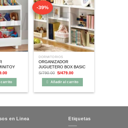
-39%
DORMITORIOS
R
ORGANIZADOR
INITOY
JUGUETERO BOX BASIC
El
El
El
9.00
S/
790.00
S/
479.00
o
precio
precio
precio
nal
actual
original
actual
 carrito
Añadir al carrito
es:
era:
es:
0.00.
S/299.00.
S/790.00.
S/479.00.
sos en Linea
Etiquetas