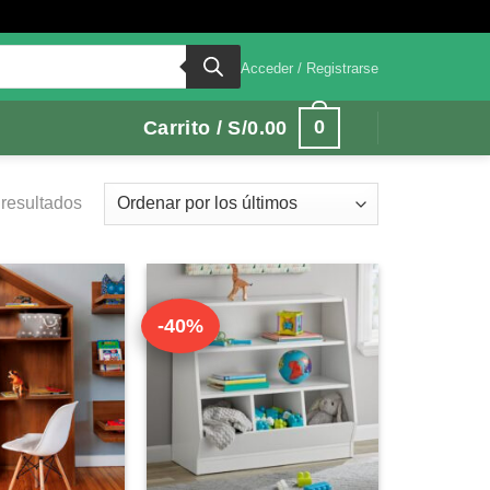
Acceder / Registrarse
0
Carrito /
S/
0.00
Ordenado
 resultados
por
los
últimos
-40%