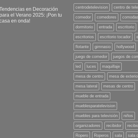
centrodetelevision
centro de tel
Tendencias en Decoración
para el Verano 2025: ¡Pon tu
comedor
comedores
comoda
casa en onda!
dormitorio
entrada
escritorio
No
hay
comentarios
escritorios
escritorio tocador
en
Tendencias
flotante
gimnasio
hollywood
en
Decoración
para
juego de comedor
juegos de co
l
Verano
led
luces
maquillaje
2025:
¡Pon
u
mesa de centro
mesa de exterio
casa
en
mesa lateral
mesas de centro
onda!
mueble de entrada
mueblesparatelevision
muebles para televisión
niños
organizadores
recibidor
recibi
Ropero
Roperos
sala
sala 