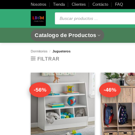
Saltar
Nosotros
Tienda
Clientes
Contácto
FAQ
al
Búsqueda
de
contenido
productos
Catalogo de Productos
Dormitorios
/
Jugueteros
FILTRAR
-56%
-46%