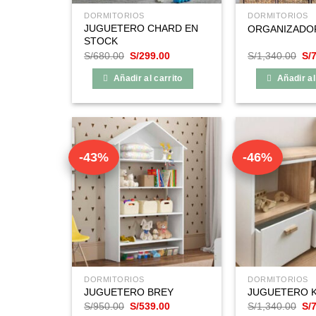
DORMITORIOS
DORMITORIOS
JUGUETERO CHARD EN
ORGANIZADO
STOCK
El
El
El
S/
680.00
S/
299.00
S/
1,340.00
S/
precio
precio
pre
original
actual
ori
Añadir al carrito
Añadir al
era:
es:
era
S/680.00.
S/299.00.
S/1
-43%
-46%
DORMITORIOS
DORMITORIOS
JUGUETERO BREY
JUGUETERO 
El
El
El
S/
950.00
S/
539.00
S/
1,340.00
S/
precio
precio
pre