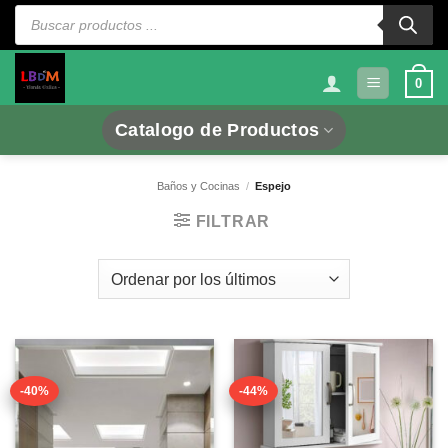
Saltar
Búsqueda
de
al
productos
contenido
0
Catalogo de Productos
Baños y Cocinas
/
Espejo
FILTRAR
-40%
-44%