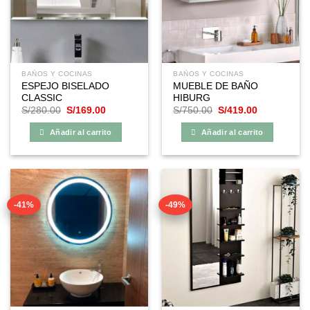
BAÑOS Y COCINAS
BAÑOS Y COCINAS
ESPEJO BISELADO
MUEBLE DE BAÑO
CLASSIC
HIBURG
El
El
El
El
S/
280.00
S/
169.00
S/
750.00
S/
419.00
precio
precio
precio
precio
original
actual
original
actual
Añadir al carrito
Añadir al carrito
era:
es:
era:
es:
S/280.00.
S/169.00.
S/750.00.
S/419.00.
-41%
-49%