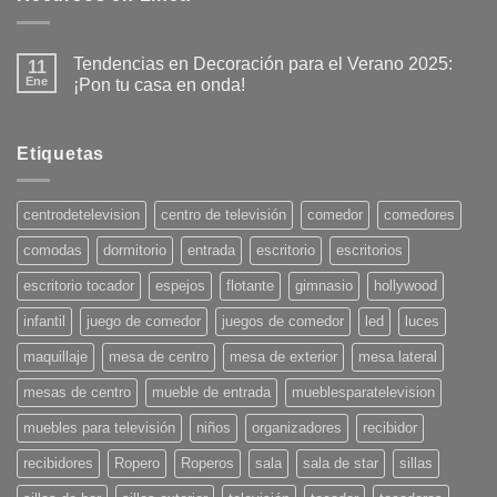
Tendencias en Decoración para el Verano 2025:
11
Ene
¡Pon tu casa en onda!
No
hay
comentarios
en
Etiquetas
Tendencias
en
Decoración
para
centrodetelevision
centro de televisión
comedor
comedores
el
Verano
comodas
dormitorio
entrada
escritorio
escritorios
2025:
¡Pon
tu
escritorio tocador
espejos
flotante
gimnasio
hollywood
casa
en
infantil
juego de comedor
juegos de comedor
led
luces
onda!
maquillaje
mesa de centro
mesa de exterior
mesa lateral
mesas de centro
mueble de entrada
mueblesparatelevision
muebles para televisión
niños
organizadores
recibidor
recibidores
Ropero
Roperos
sala
sala de star
sillas