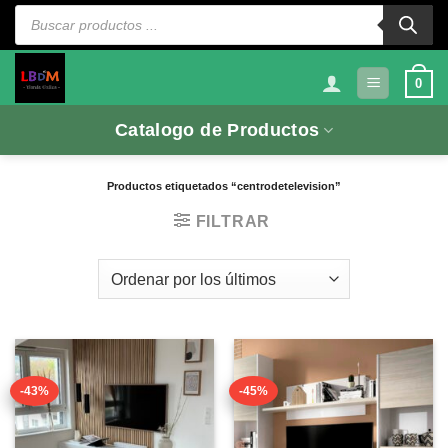
Saltar
Búsqueda
de
al
productos
contenido
0
Catalogo de Productos
Productos etiquetados “centrodetelevision”
FILTRAR
-43%
-45%