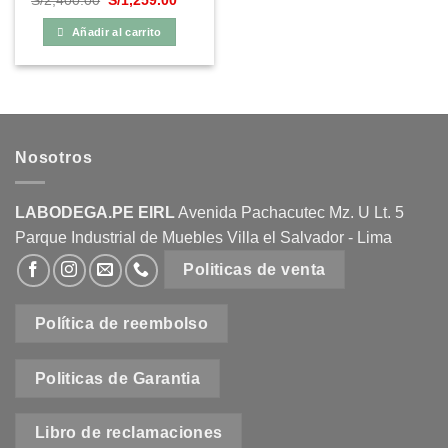
S/
2,400.00
S/
1,259.00
precio
precio
original
actual
Añadir al carrito
era:
es:
S/2,400.00.
S/1,259.00.
Nosotros
LABODEGA.PE EIRL
Avenida Pachacutec Mz. U Lt. 5
Parque Industrial de Muebles Villa el Salvador - Lima
Politicas de venta
Política de reembolso
Politicas de Garantia
Libro de reclamaciones