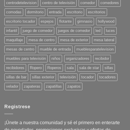
para
centrodetelevision
centro de televisión
comedor
comedores
el
Verano
comodas
dormitorio
entrada
escritorio
escritorios
2025:
¡Pon
tu
escritorio tocador
espejos
flotante
gimnasio
hollywood
casa
en
infantil
juego de comedor
juegos de comedor
led
luces
onda!
maquillaje
mesa de centro
mesa de exterior
mesa lateral
mesas de centro
mueble de entrada
mueblesparatelevision
muebles para televisión
niños
organizadores
recibidor
recibidores
Ropero
Roperos
sala
sala de star
sillas
sillas de bar
sillas exterior
televisión
tocador
tocadores
velador
zapateras
zapatillas
zapatos
Registrese
¡Únete a nuestra comunidad y sé el primero en enterarte
de novedades, promociones exclusivas y ofertas de