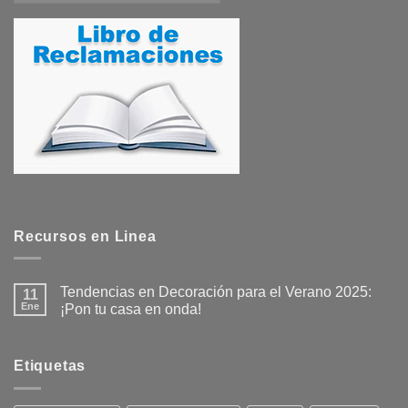
Recursos en Linea
Tendencias en Decoración para el Verano 2025:
11
Ene
¡Pon tu casa en onda!
No
hay
comentarios
en
Etiquetas
Tendencias
en
Decoración