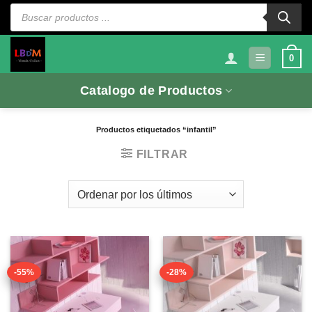
Saltar
Búsqueda
de
al
productos
contenido
0
Catalogo de Productos
Productos etiquetados “infantil”
FILTRAR
-55%
-28%