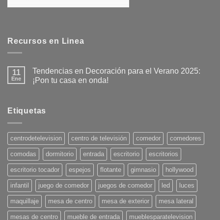
Recursos en Linea
Tendencias en Decoración para el Verano 2025:
11
Ene
¡Pon tu casa en onda!
No
hay
comentarios
en
Etiquetas
Tendencias
en
Decoración
para
centrodetelevision
centro de televisión
comedor
comedores
el
Verano
comodas
dormitorio
entrada
escritorio
escritorios
2025:
¡Pon
tu
escritorio tocador
espejos
flotante
gimnasio
hollywood
casa
en
infantil
juego de comedor
juegos de comedor
led
luces
onda!
maquillaje
mesa de centro
mesa de exterior
mesa lateral
mesas de centro
mueble de entrada
mueblesparatelevision