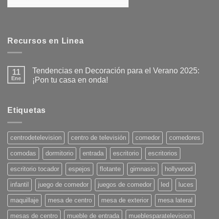
Recursos en Linea
Tendencias en Decoración para el Verano 2025:
11
Ene
¡Pon tu casa en onda!
No
hay
comentarios
en
Etiquetas
Tendencias
en
Decoración
para
centrodetelevision
centro de televisión
comedor
comedores
el
Verano
comodas
dormitorio
entrada
escritorio
escritorios
2025:
¡Pon
tu
escritorio tocador
espejos
flotante
gimnasio
hollywood
casa
en
infantil
juego de comedor
juegos de comedor
led
luces
onda!
maquillaje
mesa de centro
mesa de exterior
mesa lateral
mesas de centro
mueble de entrada
mueblesparatelevision