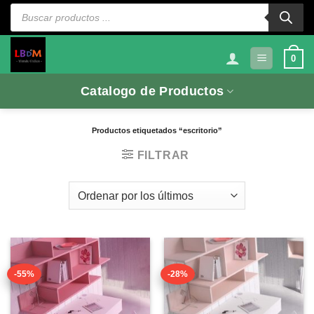
Saltar
Búsqueda
de
al
productos
contenido
0
Catalogo de Productos
Productos etiquetados “escritorio”
FILTRAR
-55%
-28%