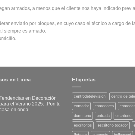
regan armados, a menos que el cliente nos haya indicado previa
ar enviarlo por bloques, en cuyo caso el técnico a cargo de l
inal siempre es armado.
micilio.
sos en Linea
Etiquetas
centrodetelevision
centro de tel
Tendencias en Decoración
para el Verano 2025: ¡Pon tu
comedor
comedores
comoda
casa en onda!
dormitorio
entrada
escritorio
No
hay
comentarios
escritorios
escritorio tocador
en
Tendencias
flotante
gimnasio
hollywood