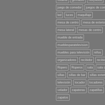
en
Decoración
para
juego de comedor
juegos de co
l
Verano
led
luces
maquillaje
2025:
¡Pon
u
mesa de centro
mesa de exterio
casa
en
mesa lateral
mesas de centro
onda!
mueble de entrada
mueblesparatelevision
muebles para televisión
niños
organizadores
recibidor
recibi
Ropero
Roperos
sala
sala 
sillas
sillas de bar
sillas exter
televisión
tocador
tocadores
velador
zapateras
zapatillas
zapatos