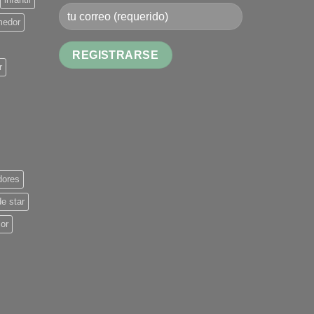
medor
r
Alternative:
dores
de star
ior