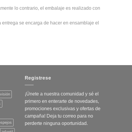
mente lo contrario, el embalaje es realizado con
a entrega se encarga de hacer en ensamblaje el
Registrese
¡Únete a nuestra comunidad y sé el
evisión
primero en enterarte de novedades,
s
promociones exclusivas y ofertas de
campaña! Deja tu correo para no
espejos
perderte ninguna oportunidad.
infantil