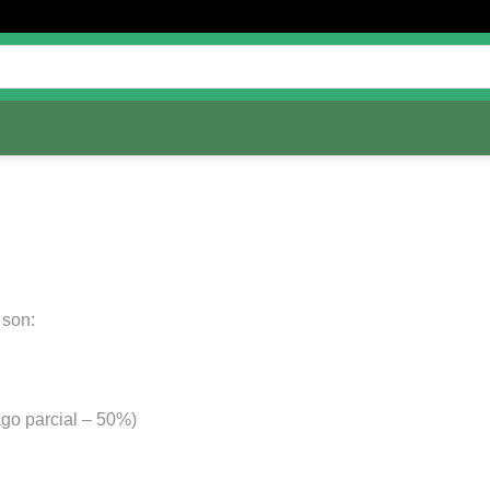
S
 son:
ago parcial – 50%)