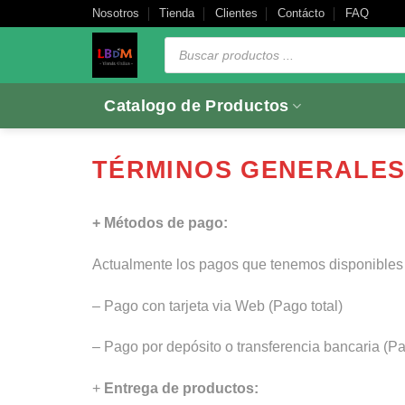
Saltar
Nosotros
Tienda
Clientes
Contácto
FAQ
al
Búsqueda
de
contenido
productos
Catalogo de Productos
TÉRMINOS GENERALE
+ Métodos de pago:
Actualmente los pagos que tenemos disponibles
– Pago con tarjeta via Web (Pago total)
– Pago por depósito o transferencia bancaria (P
+
Entrega de productos: