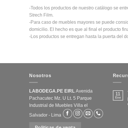
-Todos los productos de nuestro catálogo se ent
Strech Film.
-Para caso de muebles mayores se puede consider
domicilio. El hecho es que al final el producto f
-Los productos se entregan hasta la puerta del do
Nosotros
Recur
LABODEGA.PE EIRL
Avenida
11
Pachacutec Mz. U Lt. 5 Parque
Ene
Industrial de Muebles Villa el
Salvador - Lima
Politicas de venta