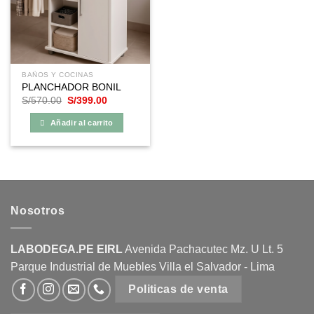
BAÑOS Y COCINAS
PLANCHADOR BONIL
El
El
S/
570.00
S/
399.00
precio
precio
original
actual
Añadir al carrito
era:
es:
S/570.00.
S/399.00.
Nosotros
LABODEGA.PE EIRL
Avenida Pachacutec Mz. U Lt. 5
Parque Industrial de Muebles Villa el Salvador - Lima
Politicas de venta