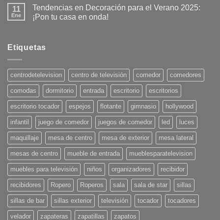
Tendencias en Decoración para el Verano 2025:
11
Ene
¡Pon tu casa en onda!
No
hay
comentarios
en
Etiquetas
Tendencias
en
Decoración
para
centrodetelevision
centro de televisión
comedor
comedores
el
Verano
comodas
dormitorio
entrada
escritorio
escritorios
2025:
¡Pon
tu
escritorio tocador
espejos
flotante
gimnasio
hollywood
casa
en
infantil
juego de comedor
juegos de comedor
led
luces
onda!
maquillaje
mesa de centro
mesa de exterior
mesa lateral
mesas de centro
mueble de entrada
mueblesparatelevision
muebles para televisión
niños
organizadores
recibidor
recibidores
Ropero
Roperos
sala
sala de star
sillas
sillas de bar
sillas exterior
televisión
tocador
tocadores
velador
zapateras
zapatillas
zapatos