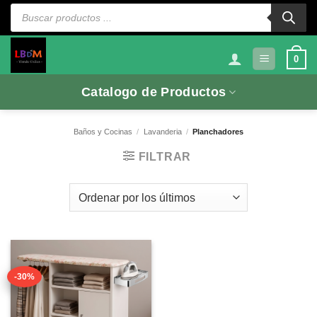
Saltar
Búsqueda
de
al
productos
contenido
0
Catalogo de Productos
Baños y Cocinas
/
Lavanderia
/
Planchadores
FILTRAR
-30%