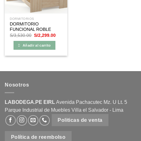
elegir
en
la
DORMITORIOS
página
DORMITORIO
de
FUNCIONAL ROBLE
producto
El
El
S/
3,530.00
S/
2,299.00
precio
precio
original
actual
Añadir al carrito
era:
es:
S/3,530.00.
S/2,299.00.
Nosotros
LABODEGA.PE EIRL
Avenida Pachacutec Mz. U Lt. 5
Parque Industrial de Muebles Villa el Salvador - Lima
Politicas de venta
Política de reembolso