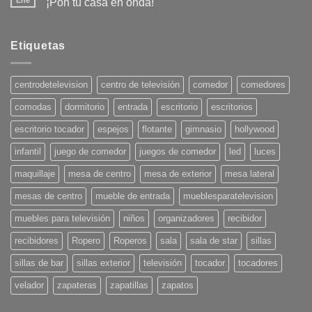
Ene
¡Pon tu casa en onda!
No
hay
comentarios
en
Etiquetas
Tendencias
en
Decoración
para
centrodetelevision
centro de televisión
comedor
comedores
el
Verano
comodas
dormitorio
entrada
escritorio
escritorios
2025:
¡Pon
tu
escritorio tocador
espejos
flotante
gimnasio
hollywood
casa
en
infantil
juego de comedor
juegos de comedor
led
luces
onda!
maquillaje
mesa de centro
mesa de exterior
mesa lateral
mesas de centro
mueble de entrada
mueblesparatelevision
muebles para televisión
niños
organizadores
recibidor
recibidores
Ropero
Roperos
sala
sala de star
sillas
sillas de bar
sillas exterior
televisión
tocador
tocadores
velador
zapateras
zapatillas
zapatos