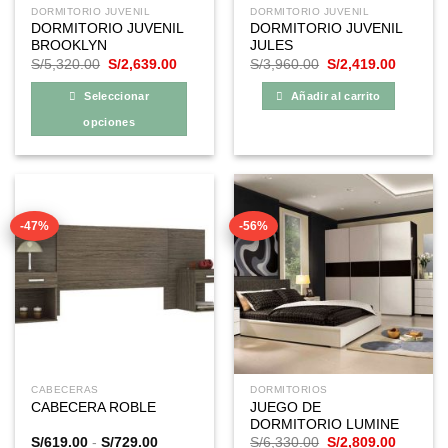
DORMITORIO JUVENIL
DORMITORIO JUVENIL
DORMITORIO JUVENIL
DORMITORIO JUVENIL
BROOKLYN
JULES
El
El
El
El
S/
5,320.00
S/
2,639.00
S/
3,960.00
S/
2,419.00
precio
precio
precio
precio
original
actual
original
actual
Seleccionar
Añadir al carrito
era:
es:
era:
es:
S/5,320.00.
S/2,639.00.
S/3,960.00.
S/2,419
opciones
Este
producto
tiene
múltiples
-47%
-56%
variantes.
Las
opciones
se
pueden
elegir
en
la
CABECERAS
DORMITORIOS
página
JUEGO DE
CABECERA ROBLE
de
DORMITORIO LUMINE
producto
Rango
El
El
S/
619.00
-
S/
729.00
S/
6,330.00
S/
2,809.00