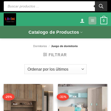
Saltar
Búsqueda
de
al
productos
contenido
0
Catalogo de Productos
Dormitorios
/
Juego de dormitorio
FILTRAR
-25%
-31%