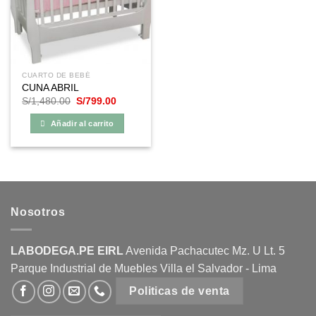
CUARTO DE BEBÉ
CUNA ABRIL
El
El
S/
1,480.00
S/
799.00
precio
precio
original
actual
Añadir al carrito
era:
es:
S/1,480.00.
S/799.00.
Nosotros
LABODEGA.PE EIRL
Avenida Pachacutec Mz. U Lt. 5
Parque Industrial de Muebles Villa el Salvador - Lima
Politicas de venta