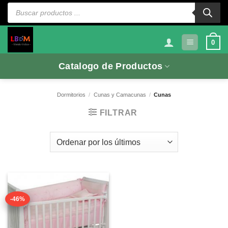
Saltar
Búsqueda
de
al
productos
contenido
0
Catalogo de Productos
Dormitorios
/
Cunas y Camacunas
/
Cunas
FILTRAR
-46%