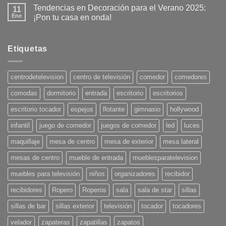
Tendencias en Decoración para el Verano 2025:
11
Ene
¡Pon tu casa en onda!
No
hay
comentarios
en
Etiquetas
Tendencias
en
Decoración
para
centrodetelevision
centro de televisión
comedor
comedores
el
Verano
comodas
dormitorio
entrada
escritorio
escritorios
2025:
¡Pon
tu
escritorio tocador
espejos
flotante
gimnasio
hollywood
casa
en
infantil
juego de comedor
juegos de comedor
led
luces
onda!
maquillaje
mesa de centro
mesa de exterior
mesa lateral
mesas de centro
mueble de entrada
mueblesparatelevision
muebles para televisión
niños
organizadores
recibidor
recibidores
Ropero
Roperos
sala
sala de star
sillas
sillas de bar
sillas exterior
televisión
tocador
tocadores
velador
zapateras
zapatillas
zapatos