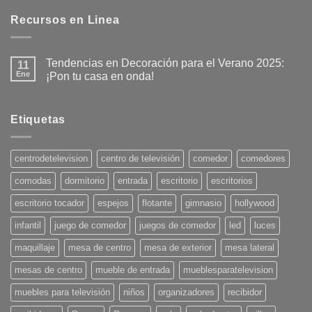
Recursos en Linea
Tendencias en Decoración para el Verano 2025:
11
Ene
¡Pon tu casa en onda!
No
hay
comentarios
en
Etiquetas
Tendencias
en
Decoración
para
centrodetelevision
centro de televisión
comedor
comedores
el
Verano
comodas
dormitorio
entrada
escritorio
escritorios
2025:
¡Pon
tu
escritorio tocador
espejos
flotante
gimnasio
hollywood
casa
en
infantil
juego de comedor
juegos de comedor
led
luces
onda!
maquillaje
mesa de centro
mesa de exterior
mesa lateral
mesas de centro
mueble de entrada
mueblesparatelevision
muebles para televisión
niños
organizadores
recibidor