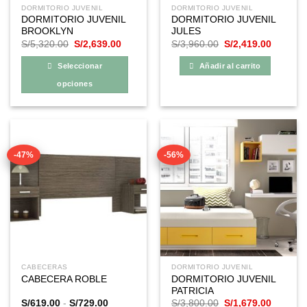
DORMITORIO JUVENIL
DORMITORIO JUVENIL
DORMITORIO JUVENIL
DORMITORIO JUVENIL
BROOKLYN
JULES
El
El
El
El
S/
5,320.00
S/
2,639.00
S/
3,960.00
S/
2,419.00
precio
precio
precio
precio
original
actual
original
actual
Seleccionar
Añadir al carrito
era:
es:
era:
es:
S/5,320.00.
S/2,639.00.
S/3,960.00.
S/2,419
opciones
Este
producto
tiene
múltiples
-47%
-56%
variantes.
Las
opciones
se
pueden
elegir
en
la
CABECERAS
DORMITORIO JUVENIL
página
DORMITORIO JUVENIL
CABECERA ROBLE
de
PATRICIA
producto
Rango
El
El
S/
619.00
-
S/
729.00
S/
3,800.00
S/
1,679.00