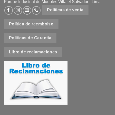
Parque Industrial de Muebles Villa el Salvador - Lima
elegir
en
Politicas de venta
la
página
Política de reembolso
de
producto
Politicas de Garantia
Libro de reclamaciones