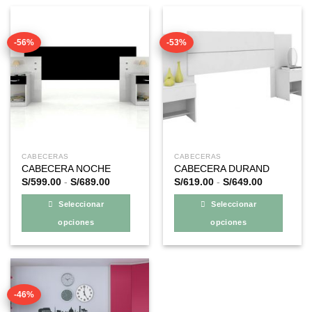
-56%
-53%
CABECERAS
CABECERAS
CABECERA NOCHE
CABECERA DURAND
Rango
Rango
S/
599.00
-
S/
689.00
S/
619.00
-
S/
649.00
de
de
precios:
precios:
Seleccionar
Seleccionar
desde
desde
S/599.00
S/619.00
opciones
opciones
hasta
hasta
S/689.00
S/649.00
Este
Este
producto
producto
tiene
tiene
múltiples
múltiples
-46%
variantes.
variantes.
Las
Las