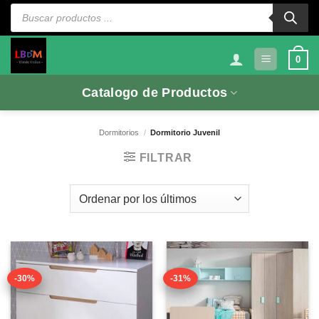
Saltar
Búsqueda
de
al
productos
contenido
0
Catalogo de Productos
Dormitorios
/
Dormitorio Juvenil
FILTRAR
-30%
-31%