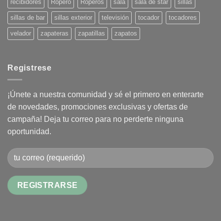
recibidores
Ropero
Roperos
sala
sala de star
sillas
sillas de bar
sillas exterior
televisión
tocador
tocadores
velador
zapateras
zapatillas
zapatos
Registrese
¡Únete a nuestra comunidad y sé el primero en enterarte
de novedades, promociones exclusivas y ofertas de
campaña! Deja tu correo para no perderte ninguna
oportunidad.
Alternative: