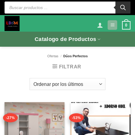
Saltar
Búsqueda
de
al
productos
contenido
0
Catalogo de Productos
Ofertas
/
Dúos Perfectos
FILTRAR
-27%
-53%