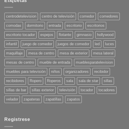
Etiquetas
Tendencias
en
Decoración
para
centrodetelevision
centro de televisión
comedor
comedores
el
Verano
comodas
dormitorio
entrada
escritorio
escritorios
2025:
¡Pon
tu
escritorio tocador
espejos
flotante
gimnasio
hollywood
casa
en
infantil
juego de comedor
juegos de comedor
led
luces
onda!
maquillaje
mesa de centro
mesa de exterior
mesa lateral
mesas de centro
mueble de entrada
mueblesparatelevision
muebles para televisión
niños
organizadores
recibidor
recibidores
Ropero
Roperos
sala
sala de star
sillas
sillas de bar
sillas exterior
televisión
tocador
tocadores
velador
zapateras
zapatillas
zapatos
Registrese