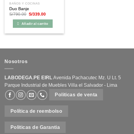
BAÑOS Y COCINAS
Duo Banje
El
El
S/
790.00
S/
339.00
precio
precio
original
actual
Añadir al carrito
era:
es:
S/790.00.
S/339.00.
Nosotros
LABODEGA.PE EIRL
Avenida Pachacutec Mz. U Lt. 5
Parque Industrial de Muebles Villa el Salvador - Lima
Politicas de venta
Política de reembolso
Politicas de Garantia