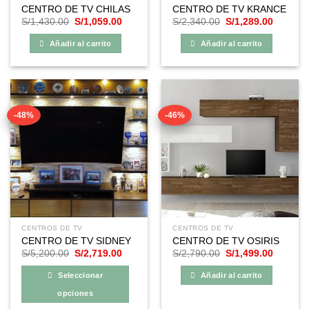
CENTRO DE TV CHILAS
CENTRO DE TV KRANCE
El
El
El
El
S/
1,430.00
S/
1,059.00
S/
2,340.00
S/
1,289.00
precio
precio
precio
precio
original
actual
original
actual
Añadir al carrito
Añadir al carrito
era:
es:
era:
es:
S/1,430.00.
S/1,059.00.
S/2,340.00.
S/1,289
-48%
-46%
CENTROS DE TV
CENTROS DE TV
CENTRO DE TV SIDNEY
CENTRO DE TV OSIRIS
El
El
El
El
S/
5,200.00
S/
2,719.00
S/
2,790.00
S/
1,499.00
precio
precio
precio
precio
original
actual
original
actual
Seleccionar
Añadir al carrito
era:
es:
era:
es:
S/5,200.00.
S/2,719.00.
S/2,790.00.
S/1,499
opciones