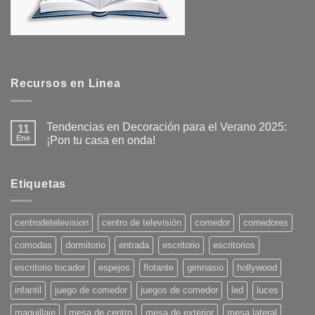
Recursos en Linea
Tendencias en Decoración para el Verano 2025:
11
Ene
¡Pon tu casa en onda!
No
hay
comentarios
en
Etiquetas
Tendencias
en
Decoración
para
centrodetelevision
centro de televisión
comedor
comedores
el
Verano
comodas
dormitorio
entrada
escritorio
escritorios
2025:
¡Pon
tu
escritorio tocador
espejos
flotante
gimnasio
hollywood
casa
en
infantil
juego de comedor
juegos de comedor
led
luces
onda!
maquillaje
mesa de centro
mesa de exterior
mesa lateral