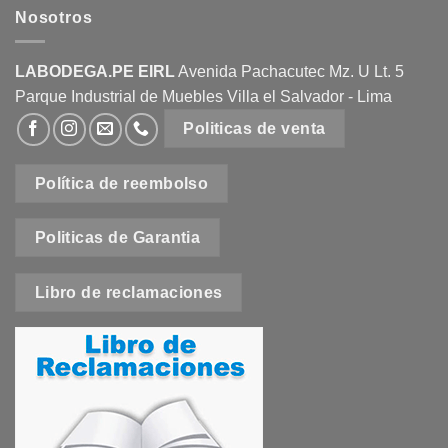
Nosotros
Las
opciones
se
LABODEGA.PE EIRL
Avenida Pachacutec Mz. U Lt. 5
pueden
Parque Industrial de Muebles Villa el Salvador - Lima
elegir
en
Politicas de venta
la
página
Política de reembolso
de
producto
Politicas de Garantia
Libro de reclamaciones