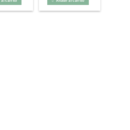
 al carrito
Añadir al carrito
era:
es:
S/1,320.00.
S/759.00.