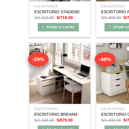
ESCRITORIOS
ESCRITORIOS
ESCRITORIO STAGEND
ESCRITORIO 
El
El
El
S/
1,410.00
S/
719.00
S/
1,400.00
S/
precio
precio
pre
original
actual
ori
Añadir al carrito
Añadir al
era:
es:
era
S/1,410.00.
S/719.00.
S/1
-29%
-46%
ESCRITORIOS
ESCRITORIOS
ESCRITORIO BREHAM
ESCRITORIO 
El
El
El
S/
1,240.00
S/
879.00
S/
1,400.00
S/
precio
precio
pre
original
actual
ori