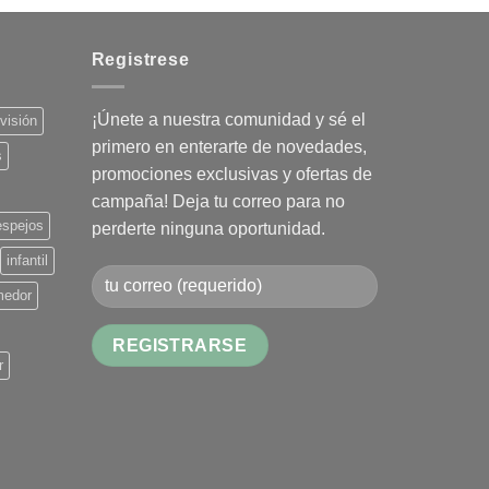
Registrese
¡Únete a nuestra comunidad y sé el
evisión
primero en enterarte de novedades,
s
promociones exclusivas y ofertas de
campaña! Deja tu correo para no
espejos
perderte ninguna oportunidad.
infantil
medor
r
Alternative: