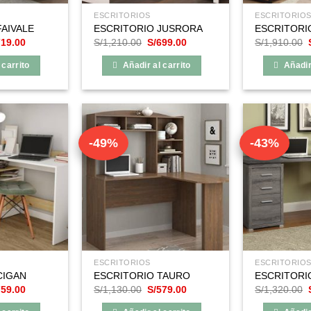
ESCRITORIOS
ESCRITORIO
FAIVALE
ESCRITORIO JUSRORA
ESCRITORI
El
El
El
719.00
S/
1,210.00
S/
699.00
S/
1,910.00
cio
precio
precio
precio
ginal
actual
original
actual
 carrito
Añadir al carrito
Añadir
:
es:
era:
es:
,400.00.
S/719.00.
S/1,210.00.
S/699.00.
-49%
-43%
ESCRITORIOS
ESCRITORIO
CIGAN
ESCRITORIO TAURO
ESCRITORI
El
El
El
759.00
S/
1,130.00
S/
579.00
S/
1,320.00
cio
precio
precio
precio
ginal
actual
original
actual