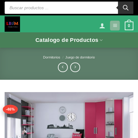
Saltar
Búsqueda
de
al
productos
contenido
0
Catalogo de Productos
Dormitorios
/
Juego de dormitorio
-46%