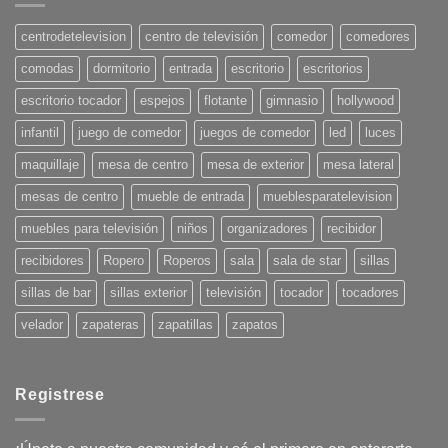
en
Decoración
para
centrodetelevision
centro de televisión
comedor
comedores
el
Verano
comodas
dormitorio
entrada
escritorio
escritorios
2025:
¡Pon
tu
escritorio tocador
espejos
flotante
gimnasio
hollywood
casa
en
infantil
juego de comedor
juegos de comedor
led
luces
onda!
maquillaje
mesa de centro
mesa de exterior
mesa lateral
mesas de centro
mueble de entrada
mueblesparatelevision
muebles para televisión
niños
organizadores
recibidor
recibidores
Ropero
Roperos
sala
sala de star
sillas
sillas de bar
sillas exterior
televisión
tocador
tocadores
velador
zapateras
zapatillas
zapatos
Registrese