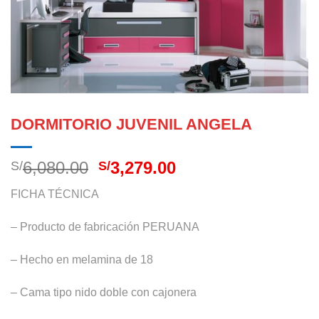
DORMITORIO JUVENIL ANGELA
El
El
6,080.00
3,279.00
S/
S/
precio
precio
FICHA TÉCNICA
original
actual
era:
es:
– Producto de fabricación PERUANA
S/6,080.00.
S/3,279.00.
– Hecho en melamina de 18
– Cama tipo nido doble con cajonera