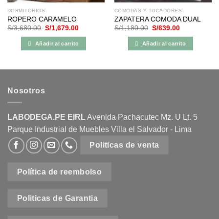
DORMITORIOS
CÓMODAS Y TOCADORES
ROPERO CARAMELO
ZAPATERA COMODA DUAL
El
El
El
El
S/
3,680.00
S/
1,679.00
S/
1,180.00
S/
639.00
precio
precio
precio
precio
original
actual
original
actual
Añadir al carrito
Añadir al carrito
era:
es:
era:
es:
S/3,680.00.
S/1,679.00.
S/1,180.00.
S/639.00.
Nosotros
LABODEGA.PE EIRL
Avenida Pachacutec Mz. U Lt. 5
Parque Industrial de Muebles Villa el Salvador - Lima
Politicas de venta
Política de reembolso
Politicas de Garantia