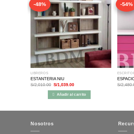
-48%
-54%
LIBREROS
ESCRITO
ESTANTERIA NIU
ESPACI
El
El
S/
2,010.00
S/
1,039.00
S/
2,480.
precio
precio
original
actual
Añadir al carrito
era:
es:
.
S/2,010.00.
S/1,039.00.
Nosotros
Recur