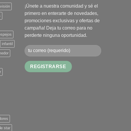
¡Únete a nuestra comunidad y sé el
evisión
primero en enterarte de novedades,
s
promociones exclusivas y ofertas de
campaña! Deja tu correo para no
espejos
perderte ninguna oportunidad.
infantil
medor
r
Alternative:
dores
de star