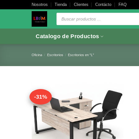
Saltar
Nosotros
Tienda
Clientes
Contácto
FAQ
al
Búsqueda
de
contenido
productos
Catalogo de Productos
Oficina
/
Escritorios
/
Escritorios en "L"
-31%