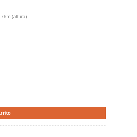
.76m (altura)
rnative:
rrito