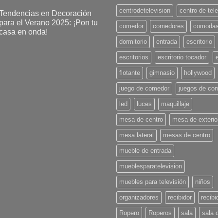
centrodetelevision
centro de tel
Tendencias en Decoración
para el Verano 2025: ¡Pon tu
comedor
comedores
comoda
casa en onda!
dormitorio
entrada
escritorio
No
hay
comentarios
escritorios
escritorio tocador
en
Tendencias
flotante
gimnasio
hollywood
en
Decoración
para
juego de comedor
juegos de co
l
Verano
led
luces
maquillaje
2025:
¡Pon
u
mesa de centro
mesa de exterio
casa
en
mesa lateral
mesas de centro
onda!
mueble de entrada
mueblesparatelevision
muebles para televisión
niños
organizadores
recibidor
recibi
Ropero
Roperos
sala
sala 