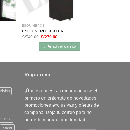
ESQUINEROS
ESQUINERO DEXTER
El
El
S/
540.00
S/
279.00
precio
precio
original
actual
Añadir al carrito
era:
es:
S/540.00.
S/279.00.
Registrese
¡Únete a nuestra comunidad y sé el
evisión
primero en enterarte de novedades,
s
promociones exclusivas y ofertas de
campaña! Deja tu correo para no
espejos
perderte ninguna oportunidad.
infantil