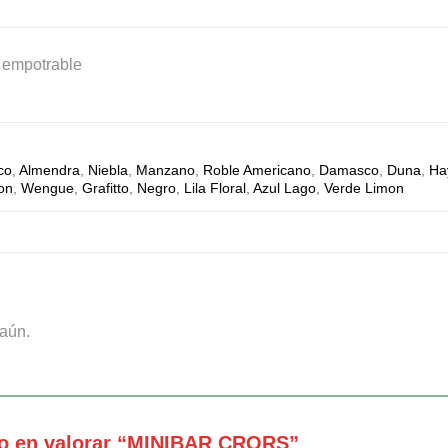
r empotrable
co
,
Almendra
,
Niebla
,
Manzano
,
Roble Americano
,
Damasco
,
Duna
,
Ha
ton
,
Wengue
,
Grafitto
,
Negro
,
Lila Floral
,
Azul Lago
,
Verde Limon
aún.
ro en valorar “MINIBAR CRORS”