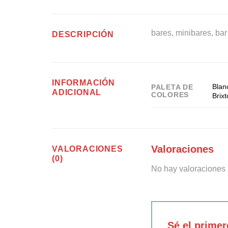
bares, minibares, ba
DESCRIPCIÓN
INFORMACIÓN
Blan
PALETA DE
ADICIONAL
COLORES
Brix
Valoraciones
VALORACIONES
(0)
No hay valoraciones 
Sé el prime