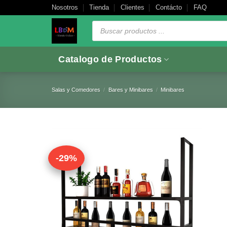
Saltar
Nosotros
Tienda
Clientes
Contácto
FAQ
al
Búsqueda
de
contenido
productos
Catalogo de Productos
Salas y Comedores
/
Bares y Minibares
/
Minibares
-29%