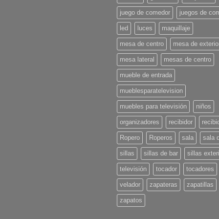
Decoración
para
juego de comedor
juegos de co
l
Verano
led
luces
maquillaje
2025:
¡Pon
u
mesa de centro
mesa de exterio
casa
en
mesa lateral
mesas de centro
onda!
mueble de entrada
mueblesparatelevision
muebles para televisión
niños
organizadores
recibidor
recibi
Ropero
Roperos
sala
sala 
sillas
sillas de bar
sillas exter
televisión
tocador
tocadores
velador
zapateras
zapatillas
zapatos