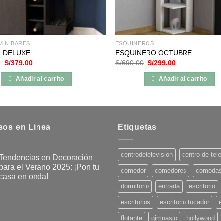
de
producto
MINIBARES
ESQUINEROS
R DELUXE
ESQUINERO OCTUBRE
El
El
El
El
0
S/
379.00
S/
690.00
S/
299.00
precio
precio
precio
precio
original
actual
original
actual
Añadir al carrito
Añadir al carrito
era:
es:
era:
es:
S/650.00.
S/379.00.
S/690.00.
S/299.00.
sos en Linea
Etiquetas
centrodetelevision
centro de tel
Tendencias en Decoración
para el Verano 2025: ¡Pon tu
comedor
comedores
comoda
casa en onda!
dormitorio
entrada
escritorio
No
hay
comentarios
escritorios
escritorio tocador
en
Tendencias
flotante
gimnasio
hollywood
en