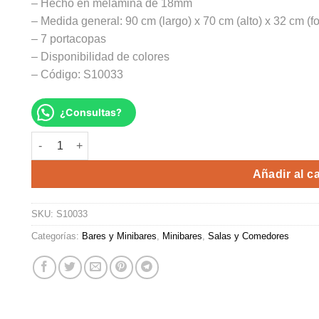
– Hecho en melamina de 18mm
– Medida general: 90 cm (largo) x 70 cm (alto) x 32 cm (f
– 7 portacopas
– Disponibilidad de colores
– Código: S10033
¿Consultas?
MINIBAR CRORS cantidad
Alte
Añadir al ca
SKU:
S10033
Categorías:
Bares y Minibares
,
Minibares
,
Salas y Comedores