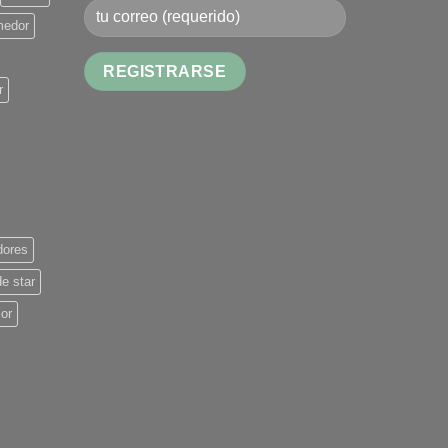
medor
r
Alternative:
dores
de star
ior