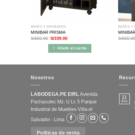
de
producto
BARES Y MINIBARES
BARES Y 
MINIBAR PRISMA
MINIBA
El
El
S/
650.00
S/
339.00
S/
650.0
precio
precio
original
actual
Añadir al carrito
era:
es:
.
S/650.00.
S/339.00.
Nosotros
Recur
LABODEGA.PE EIRL
Avenida
11
Pachacutec Mz. U Lt. 5 Parque
Ene
Industrial de Muebles Villa el
Salvador - Lima
Politicas de venta