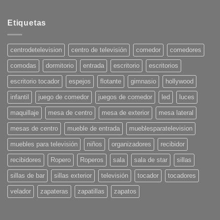
No
hay
comentarios
en
Etiquetas
Tendencias
en
Decoración
para
centrodetelevision
centro de televisión
comedor
comedores
el
Verano
comodas
dormitorio
entrada
escritorio
escritorios
2025:
¡Pon
tu
escritorio tocador
espejos
flotante
gimnasio
hollywood
casa
en
infantil
juego de comedor
juegos de comedor
led
luces
onda!
maquillaje
mesa de centro
mesa de exterior
mesa lateral
mesas de centro
mueble de entrada
mueblesparatelevision
muebles para televisión
niños
organizadores
recibidor
recibidores
Ropero
Roperos
sala
sala de star
sillas
sillas de bar
sillas exterior
televisión
tocador
tocadores
velador
zapateras
zapatillas
zapatos