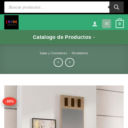
Saltar
Búsqueda
de
al
productos
contenido
0
Catalogo de Productos
Salas y Comedores
/
Recibidores
-39%