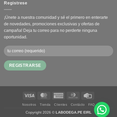
Registrese
¡Únete a nuestra comunidad y sé el primero en enterarte
de novedades, promociones exclusivas y ofertas de
campaña! Deja tu correo para no perderte ninguna
oportunidad.
Alternative:
Visa
MasterCard
American
Dinners
Credit
Express
Club
Card
Nosotros
Tienda
Clientes
Contácto
FAQ
Copyright 2026 ©
LABODEGA.PE EIRL