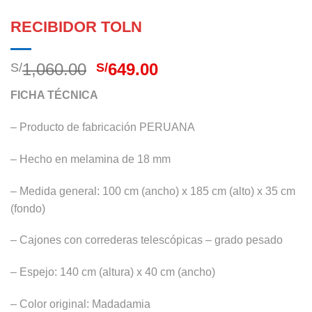
RECIBIDOR TOLN
El
El
1,060.00
649.00
S/
S/
precio
precio
FICHA TÉCNICA
original
actual
era:
es:
– Producto de fabricación PERUANA
S/1,060.00.
S/649.00.
– Hecho en melamina de 18 mm
– Medida general: 100 cm (ancho) x 185 cm (alto) x 35 cm
(fondo)
– Cajones con correderas telescópicas – grado pesado
– Espejo: 140 cm (altura) x 40 cm (ancho)
– Color original: Madadamia