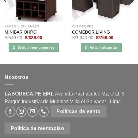
BARES Y MINIBARES
COMEDORES
MINIBAR OHRO
COMEDOR LIVING
El
El
El
El
S/
540.00
S/
329.00
S/
1,340.00
S/
759.00
precio
precio
precio
precio
original
actual
original
actual
Seleccionar opciones
Añadir al carrito
era:
es:
era:
es:
S/540.00.
S/329.00.
S/1,340.00.
S/759.00.
Este
producto
tiene
múltiples
Nosotros
variantes.
Las
opciones
LABODEGA.PE EIRL
Avenida Pachacutec Mz. U Lt. 5
se
Parque Industrial de Muebles Villa el Salvador - Lima
pueden
Politicas de venta
elegir
en
la
Política de reembolso
página