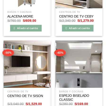
BAÑOS Y COCINAS
CENTROS DE TV
ALACENA MORE
CENTRO DE TV CEBY
El
El
El
El
S/
760.00
S/
609.00
S/
2,340.00
S/
1,279.00
precio
precio
precio
precio
original
actual
original
actual
Añadir al carrito
Añadir al carrito
era:
es:
era:
es:
S/760.00.
S/609.00.
S/2,340.00.
S/1,279
-50%
-40%
CENTROS DE TV
BAÑOS Y COCINAS
ESPEJO BISELADO
CENTRO DE TV SISON
CLASSIC
El
El
El
El
S/
3,040.00
S/
1,529.00
S/
280.00
S/
169.00