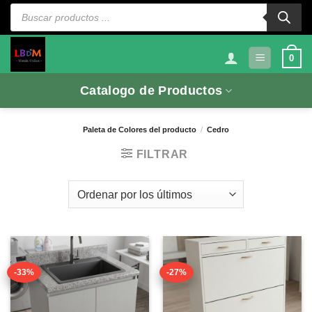
Saltar
Búsqueda
de
al
productos
contenido
0
Catalogo de Productos
Paleta de Colores del producto
/
Cedro
FILTRAR
-33%
-27%