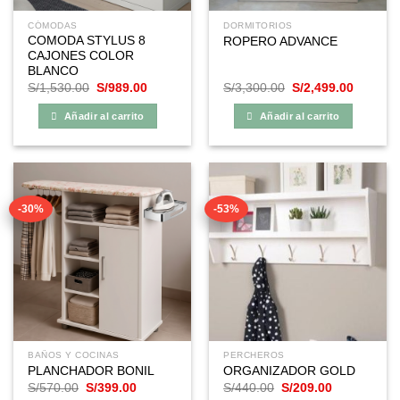
CÓMODAS
DORMITORIOS
COMODA STYLUS 8
ROPERO ADVANCE
CAJONES COLOR
BLANCO
El
El
El
El
S/
1,530.00
S/
989.00
S/
3,300.00
S/
2,499.00
precio
precio
precio
precio
original
actual
original
actual
Añadir al carrito
Añadir al carrito
era:
es:
era:
es:
S/1,530.00.
S/989.00.
S/3,300.00.
S/2,499
-30%
-53%
BAÑOS Y COCINAS
PERCHEROS
PLANCHADOR BONIL
ORGANIZADOR GOLD
El
El
El
El
S/
570.00
S/
399.00
S/
440.00
S/
209.00
precio
precio
precio
precio