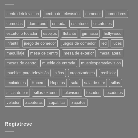
en
Decoración
para
centrodetelevision
centro de televisión
comedor
comedores
el
Verano
comodas
dormitorio
entrada
escritorio
escritorios
2025:
¡Pon
tu
escritorio tocador
espejos
flotante
gimnasio
hollywood
casa
en
infantil
juego de comedor
juegos de comedor
led
luces
onda!
maquillaje
mesa de centro
mesa de exterior
mesa lateral
mesas de centro
mueble de entrada
mueblesparatelevision
muebles para televisión
niños
organizadores
recibidor
recibidores
Ropero
Roperos
sala
sala de star
sillas
sillas de bar
sillas exterior
televisión
tocador
tocadores
velador
zapateras
zapatillas
zapatos
Registrese