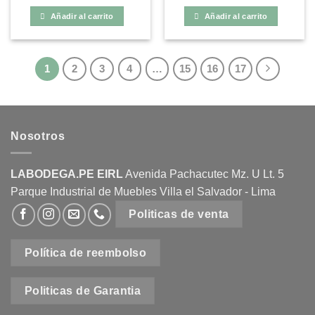
precio
precio
precio
precio
original
actual
original
actual
Añadir al carrito
Añadir al carrito
era:
es:
era:
es:
S/3,040.00.
S/1,529.00.
S/280.00.
S/169.00.
1
2
3
4
…
15
16
17
Nosotros
LABODEGA.PE EIRL
Avenida Pachacutec Mz. U Lt. 5
Parque Industrial de Muebles Villa el Salvador - Lima
Politicas de venta
Política de reembolso
Politicas de Garantia