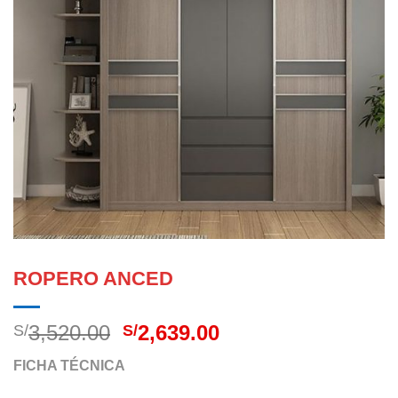
ROPERO ANCED
El
El
3,520.00
2,639.00
S/
S/
precio
precio
FICHA TÉCNICA
original
actual
era:
es: