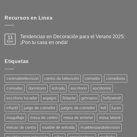
Recursos en Linea
Tendencias en Decoración para el Verano 2025:
11
Ene
¡Pon tu casa en onda!
No
hay
comentarios
en
Etiquetas
Tendencias
en
Decoración
para
centrodetelevision
centro de televisión
comedor
comedores
el
Verano
comodas
dormitorio
entrada
escritorio
escritorios
2025:
¡Pon
tu
escritorio tocador
espejos
flotante
gimnasio
hollywood
casa
en
infantil
juego de comedor
juegos de comedor
led
luces
onda!
maquillaje
mesa de centro
mesa de exterior
mesa lateral
mesas de centro
mueble de entrada
mueblesparatelevision