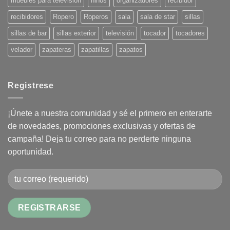
muebles para televisión
niños
organizadores
recibidor
recibidores
Ropero
Roperos
sala
sala de star
sillas
sillas de bar
sillas exterior
televisión
tocador
tocadores
velador
zapateras
zapatillas
zapatos
Registrese
¡Únete a nuestra comunidad y sé el primero en enterarte
de novedades, promociones exclusivas y ofertas de
campaña! Deja tu correo para no perderte ninguna
oportunidad.