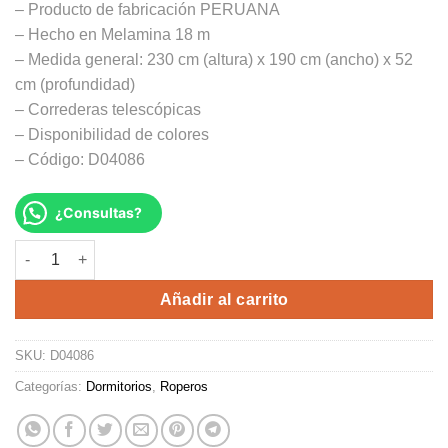
– Producto de fabricación PERUANA
S/3,520.00.
S/2,639.00.
– Hecho en Melamina 18 m
– Medida general: 230 cm (altura) x 190 cm (ancho) x 52
cm (profundidad)
– Correderas telescópicas
– Disponibilidad de colores
– Código: D04086
¿Consultas?
ROPERO ANCED cantidad
Alternative:
Añadir al carrito
SKU:
D04086
Categorías:
Dormitorios
,
Roperos