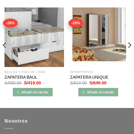
-28%
-20%
BAULES Y PIES DE CAMA
DORMITORIOS
ZAPATERA BAUL
ZAPATERA UNIQUE
El
El
El
El
S/
580.00
S/
419.00
S/
810.00
S/
649.00
precio
precio
precio
precio
original
actual
original
actual
Añadir al carrito
Añadir al carrito
era:
es:
era:
es:
S/580.00.
S/419.00.
S/810.00.
S/649.00.
Nosotros