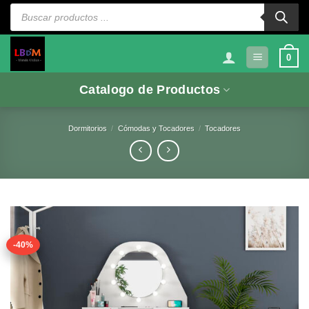
Saltar
Búsqueda
de
al
productos
contenido
0
Catalogo de Productos
Dormitorios
/
Cómodas y Tocadores
/
Tocadores
-40%