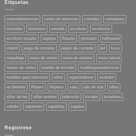
en
Etiquetas
Tendencias
en
Decoración
para
centrodetelevision
centro de televisión
comedor
comedores
el
Verano
comodas
dormitorio
entrada
escritorio
escritorios
2025:
¡Pon
tu
escritorio tocador
espejos
flotante
gimnasio
hollywood
casa
en
infantil
juego de comedor
juegos de comedor
led
luces
onda!
maquillaje
mesa de centro
mesa de exterior
mesa lateral
mesas de centro
mueble de entrada
mueblesparatelevision
muebles para televisión
niños
organizadores
recibidor
recibidores
Ropero
Roperos
sala
sala de star
sillas
sillas de bar
sillas exterior
televisión
tocador
tocadores
velador
zapateras
zapatillas
zapatos
Registrese