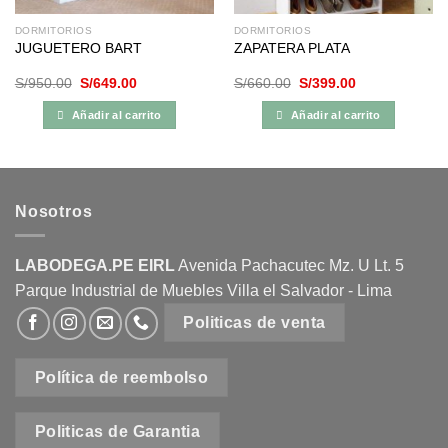
DORMITORIOS
DORMITORIOS
JUGUETERO BART
ZAPATERA PLATA
El
El
El
El
S/
950.00
S/
649.00
S/
660.00
S/
399.00
precio
precio
precio
precio
original
actual
original
actual
Añadir al carrito
Añadir al carrito
era:
es:
era:
es:
S/950.00.
S/649.00.
S/660.00.
S/399.00.
Nosotros
LABODEGA.PE EIRL
Avenida Pachacutec Mz. U Lt. 5
Parque Industrial de Muebles Villa el Salvador - Lima
Politicas de venta
Política de reembolso
Politicas de Garantia