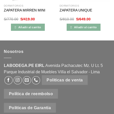
producto
DORMITORIOS
DORMITORIOS
ZAPATERA MIRREN MINI
ZAPATERA UNIQUE
El
El
El
El
S/
770.00
S/
419.00
S/
810.00
S/
649.00
precio
precio
precio
precio
original
actual
original
actual
Añadir al carrito
Añadir al carrito
era:
es:
era:
es:
S/770.00.
S/419.00.
S/810.00.
S/649.00.
Nosotros
LABODEGA.PE EIRL
Avenida Pachacutec Mz. U Lt. 5
Parque Industrial de Muebles Villa el Salvador - Lima
Politicas de venta
Política de reembolso
Politicas de Garantia