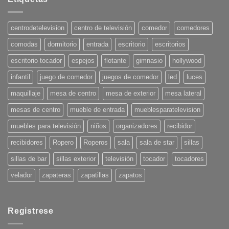
Tendencias
en
Decoración
para
centrodetelevision
centro de televisión
comedor
comedores
el
Verano
comodas
dormitorio
entrada
escritorio
escritorios
2025:
¡Pon
tu
escritorio tocador
espejos
flotante
gimnasio
hollywood
casa
en
infantil
juego de comedor
juegos de comedor
led
luces
onda!
maquillaje
mesa de centro
mesa de exterior
mesa lateral
mesas de centro
mueble de entrada
mueblesparatelevision
muebles para televisión
niños
organizadores
recibidor
recibidores
Ropero
Roperos
sala
sala de star
sillas
sillas de bar
sillas exterior
televisión
tocador
tocadores
velador
zapateras
zapatillas
zapatos
Registrese