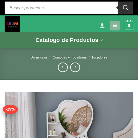
Saltar
Búsqueda
de
al
productos
contenido
0
Catalogo de Productos
Dormitorios
/
Cómodas y Tocadores
/
Tocadores
-29%