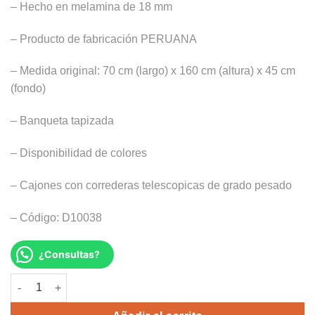
– Hecho en melamina de 18 mm
S/770.00.
S/549.00.
– Producto de fabricación PERUANA
– Medida original: 70 cm (largo) x 160 cm (altura) x 45 cm
(fondo)
– Banqueta tapizada
– Disponibilidad de colores
– Cajones con correderas telescopicas de grado pesado
– Código: D10038
¿Consultas?
TOCADOR CROSTEAD cantidad
Alternative: