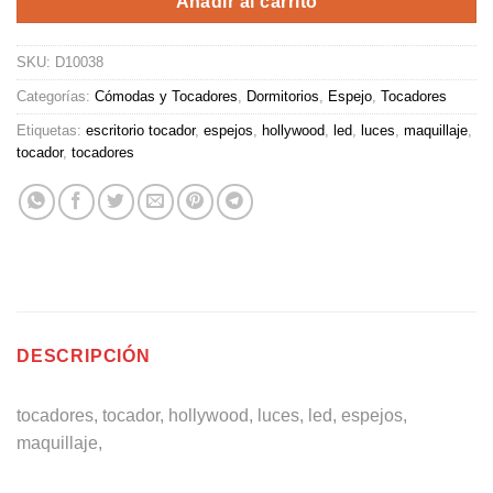
Añadir al carrito
SKU:
D10038
Categorías:
Cómodas y Tocadores
,
Dormitorios
,
Espejo
,
Tocadores
Etiquetas:
escritorio tocador
,
espejos
,
hollywood
,
led
,
luces
,
maquillaje
,
tocador
,
tocadores
DESCRIPCIÓN
tocadores, tocador, hollywood, luces, led, espejos,
maquillaje,