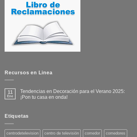
Recursos en Linea
Tendencias en Decoración para el Verano 2025:
11
Ene
¡Pon tu casa en onda!
No
hay
comentarios
en
Etiquetas
Tendencias
en
Decoración
para
centrodetelevision
centro de televisión
comedor
comedores
el