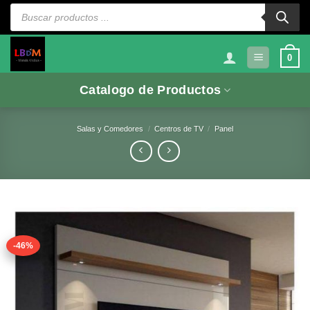
Saltar
Búsqueda
de
al
productos
contenido
0
Catalogo de Productos
Salas y Comedores
/
Centros de TV
/
Panel
-46%