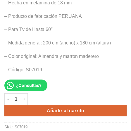
– Hecha en melamina de 18 mm
S/1,940.00.
S/1,049.00.
– Producto de fabricación PERUANA
– Para Tv de Hasta 60″
– Medida general: 200 cm (ancho) x 180 cm (altura)
– Color original: Almendra y marrón maderero
– Código: S07019
¿Consultas?
CENTRO DE TV PANEL OCTUBRE cantidad
Alternative:
Añadir al carrito
SKU:
S07019