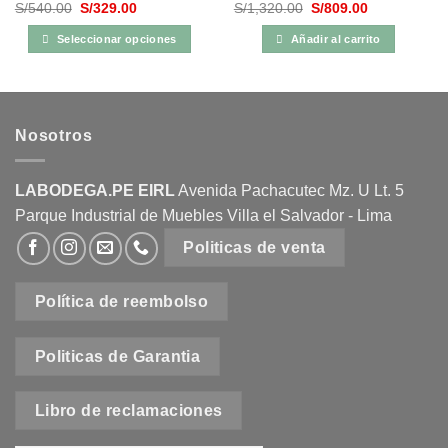
El
El
El
El
S/
540.00
S/
329.00
S/
1,320.00
S/
809.00
precio
precio
precio
precio
original
actual
original
actual
Seleccionar opciones
Añadir al carrito
era:
es:
era:
es:
S/540.00.
S/329.00.
S/1,320.00.
S/809.00.
Este
producto
tiene
múltiples
Nosotros
variantes.
Las
opciones
LABODEGA.PE EIRL
Avenida Pachacutec Mz. U Lt. 5
se
Parque Industrial de Muebles Villa el Salvador - Lima
pueden
Politicas de venta
elegir
en
la
Política de reembolso
página
de
Politicas de Garantia
producto
Libro de reclamaciones