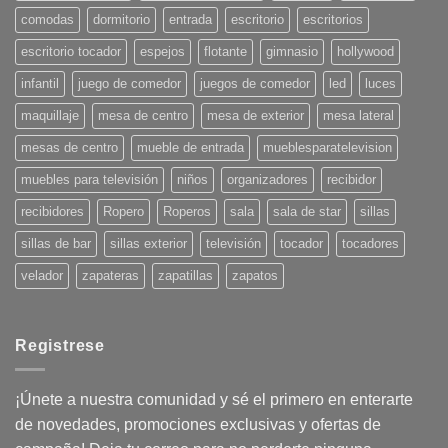
Verano
comodas
dormitorio
entrada
escritorio
escritorios
2025:
¡Pon
tu
escritorio tocador
espejos
flotante
gimnasio
hollywood
casa
en
infantil
juego de comedor
juegos de comedor
led
luces
onda!
maquillaje
mesa de centro
mesa de exterior
mesa lateral
mesas de centro
mueble de entrada
mueblesparatelevision
muebles para televisión
niños
organizadores
recibidor
recibidores
Ropero
Roperos
sala
sala de star
sillas
sillas de bar
sillas exterior
televisión
tocador
tocadores
velador
zapateras
zapatillas
zapatos
Registrese
¡Únete a nuestra comunidad y sé el primero en enterarte
de novedades, promociones exclusivas y ofertas de