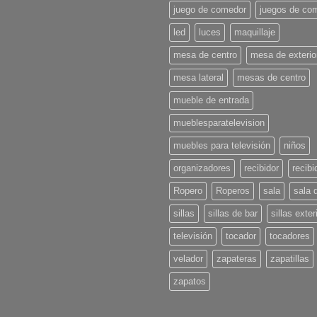
para
juego de comedor
juegos de co
l
Verano
led
luces
maquillaje
2025:
¡Pon
u
mesa de centro
mesa de exterio
casa
en
mesa lateral
mesas de centro
onda!
mueble de entrada
mueblesparatelevision
muebles para televisión
niños
organizadores
recibidor
recibi
Ropero
Roperos
sala
sala 
sillas
sillas de bar
sillas exter
televisión
tocador
tocadores
velador
zapateras
zapatillas
zapatos