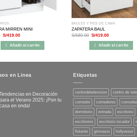
RIOS
BAULES Y PIES DE CAMA
RA MIRREN MINI
ZAPATERA BAUL
El
El
El
El
0
S/
419.00
S/
580.00
S/
419.00
precio
precio
precio
precio
original
actual
original
actual
Añadir al carrito
Añadir al carrito
era:
es:
era:
es:
S/770.00.
S/419.00.
S/580.00.
S/419.00.
sos en Linea
Etiquetas
centrodetelevision
centro de tel
Tendencias en Decoración
para el Verano 2025: ¡Pon tu
comedor
comedores
comoda
casa en onda!
dormitorio
entrada
escritorio
No
hay
comentarios
escritorios
escritorio tocador
en
Tendencias
flotante
gimnasio
hollywood
en
Decoración