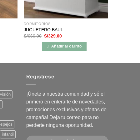
DORMITORIOS
JUGUETERO BAUL
El
El
S/
660.00
S/
329.00
precio
precio
original
actual
Añadir al carrito
era:
es:
S/660.00.
S/329.00.
Registrese
¡Únete a nuestra comunidad y sé el
evisión
primero en enterarte de novedades,
s
promociones exclusivas y ofertas de
campaña! Deja tu correo para no
espejos
perderte ninguna oportunidad.
infantil