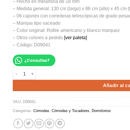
– Hecho en melamina de 18 mm
– Medida general: 130 cm (largo) x 86 cm (alto) x 45 cm (
– 06 cajones con correderas telescópicas de grado pesa
– Manijas tipo vaceado
– Color original: Roble americano y blanco marquez
– Otros colores a pedido
[ver paleta]
– Código: D09041
¿Consultas?
COMODA VENECIA cantidad
Alte
Añadir al ca
SKU:
D09041
Categorías:
Cómodas
,
Cómodas y Tocadores
,
Dormitorios