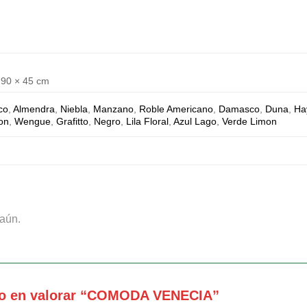
 90 × 45 cm
co
,
Almendra
,
Niebla
,
Manzano
,
Roble Americano
,
Damasco
,
Duna
,
Ha
ton
,
Wengue
,
Grafitto
,
Negro
,
Lila Floral
,
Azul Lago
,
Verde Limon
aún.
ero en valorar “COMODA VENECIA”