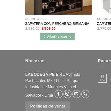
DORMITORIOS
DORMITO
ZAPATERA CON PERCHERO BIRMANIA
ZAPATE
El
El
S/
830.00
S/
609.00
S/
770.0
precio
precio
original
actual
Añadir al carrito
era:
es:
9.00.
S/830.00.
S/609.00.
Nosotros
Recur
LABODEGA.PE EIRL
Avenida
11
Pachacutec Mz. U Lt. 5 Parque
Ene
Industrial de Muebles Villa el
Salvador - Lima
Politicas de venta