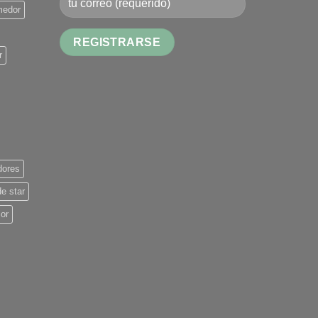
medor
r
Alternative:
dores
de star
ior