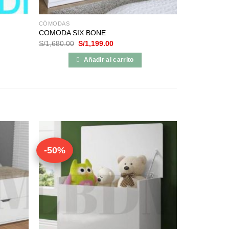
CÓMODAS
COMODA SIX BONE
El
El
S/
1,680.00
S/
1,199.00
precio
precio
original
actual
Añadir al carrito
era:
es:
.
S/1,680.00.
S/1,199.00.
-50%