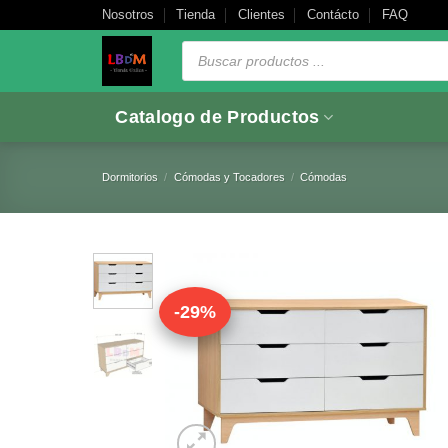
Saltar
Nosotros
Tienda
Clientes
Contácto
FAQ
al
Búsqueda
de
contenido
productos
Catalogo de Productos
Dormitorios
/
Cómodas y Tocadores
/
Cómodas
-29%