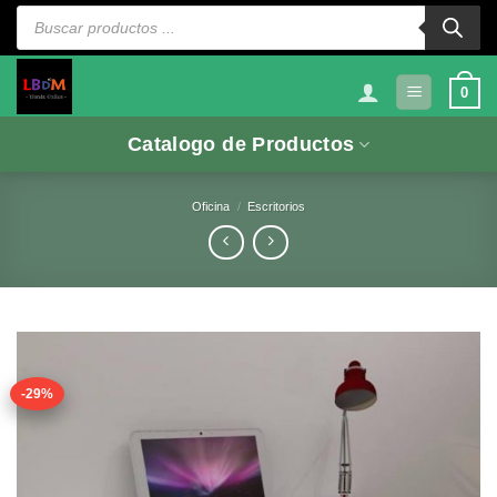
Saltar
Búsqueda
de
al
productos
contenido
0
Catalogo de Productos
Oficina
/
Escritorios
-29%