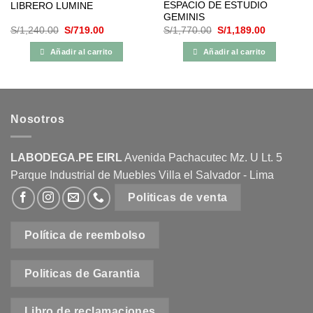
ESPACIO DE ESTUDIO
LIBRERO LUMINE
GEMINIS
El
El
El
El
S/
1,240.00
S/
719.00
S/
1,770.00
S/
1,189.00
precio
precio
precio
precio
original
actual
original
actual
Añadir al carrito
Añadir al carrito
era:
es:
era:
es:
00.
S/1,240.00.
S/719.00.
S/1,770.00.
S/1,189.00
Nosotros
LABODEGA.PE EIRL
Avenida Pachacutec Mz. U Lt. 5
Parque Industrial de Muebles Villa el Salvador - Lima
Politicas de venta
Política de reembolso
Politicas de Garantia
Libro de reclamaciones