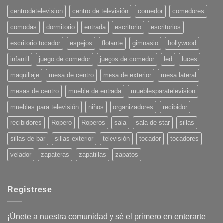
Decoración
para
centrodetelevision
centro de televisión
comedor
comedores
el
Verano
comodas
dormitorio
entrada
escritorio
escritorios
2025:
¡Pon
tu
escritorio tocador
espejos
flotante
gimnasio
hollywood
casa
en
infantil
juego de comedor
juegos de comedor
led
luces
onda!
maquillaje
mesa de centro
mesa de exterior
mesa lateral
mesas de centro
mueble de entrada
mueblesparatelevision
muebles para televisión
niños
organizadores
recibidor
recibidores
Ropero
Roperos
sala
sala de star
sillas
sillas de bar
sillas exterior
televisión
tocador
tocadores
velador
zapateras
zapatillas
zapatos
Registrese
¡Únete a nuestra comunidad y sé el primero en enterarte