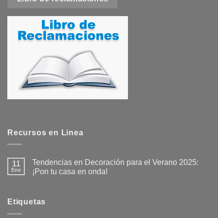
Recursos en Linea
Tendencias en Decoración para el Verano 2025:
11
Ene
¡Pon tu casa en onda!
No
hay
comentarios
en
Etiquetas
Tendencias
en