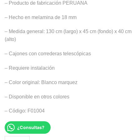
– Producto de fabricación PERUANA
S/520.00.
S/369.00.
– Hecho en melamina de 18 mm
– Medida general: 130 cm (largo) x 45 cm (fondo) x 40 cm
(alto)
– Cajones con correderas telescópicas
– Requiere instalación
– Color original: Blanco marquez
– Disponible en otros colores
– Código: F01004
¿Consultas?
ESCRITORIO FLOTANTE ARGUS cantidad
Alternative: