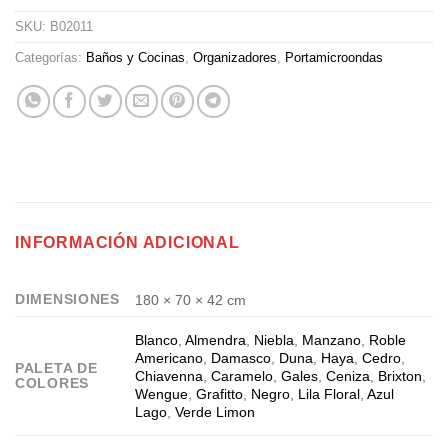
SKU:
B02011
Categorías:
Baños y Cocinas
,
Organizadores
,
Portamicroondas
INFORMACIÓN ADICIONAL
DIMENSIONES
180 × 70 × 42 cm
Blanco
,
Almendra
,
Niebla
,
Manzano
,
Roble
Americano
,
Damasco
,
Duna
,
Haya
,
Cedro
,
PALETA DE
Chiavenna
,
Caramelo
,
Gales
,
Ceniza
,
Brixton
,
COLORES
Wengue
,
Grafitto
,
Negro
,
Lila Floral
,
Azul
Lago
,
Verde Limon