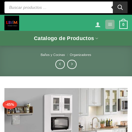
Saltar
Búsqueda
de
al
productos
contenido
0
Catalogo de Productos
Baños y Cocinas
/
Organizadores
-45%