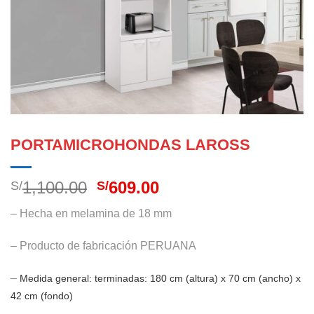
PORTAMICROHONDAS LAROSS
El
El
1,100.00
609.00
S/
S/
precio
precio
– Hecha en melamina de 18 mm
original
actual
era:
es:
– Producto de fabricación PERUANA
S/1,100.00.
S/609.00.
–
Medida general: terminadas: 180 cm (altura) x 70 cm (ancho) x
42 cm (fondo)