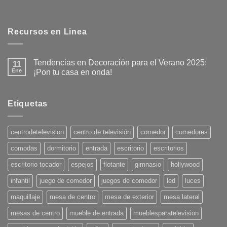
Recursos en Linea
Tendencias en Decoración para el Verano 2025:
11
Ene
¡Pon tu casa en onda!
No
hay
comentarios
en
Etiquetas
Tendencias
en
Decoración
para
centrodetelevision
centro de televisión
comedor
comedores
el
Verano
comodas
dormitorio
entrada
escritorio
escritorios
2025:
¡Pon
tu
escritorio tocador
espejos
flotante
gimnasio
hollywood
casa
en
infantil
juego de comedor
juegos de comedor
led
luces
onda!
maquillaje
mesa de centro
mesa de exterior
mesa lateral
mesas de centro
mueble de entrada
mueblesparatelevision