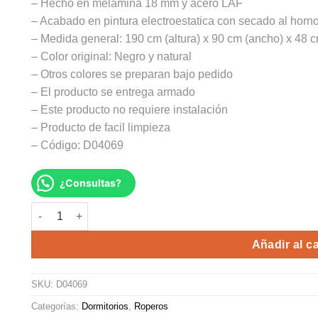
– Hecho en melamina 18 mm y acero LAF
– Acabado en pintura electroestatica con secado al horn
– Medida general: 190 cm (altura) x 90 cm (ancho) x 48 c
– Color original: Negro y natural
– Otros colores se preparan bajo pedido
– El producto se entrega armado
– Este producto no requiere instalación
– Producto de facil limpieza
– Código: D04069
¿Consultas?
ROPERO MERY cantidad
Alte
Añadir al ca
SKU:
D04069
Categorías:
Dormitorios
,
Roperos