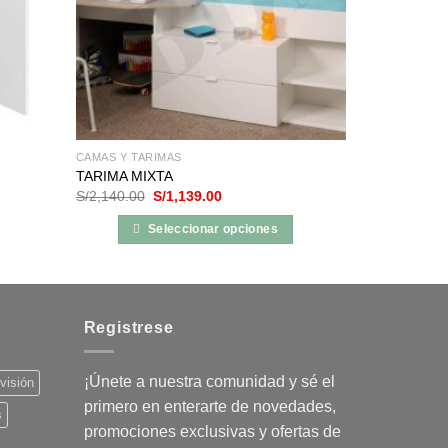
CAMAS Y TARIMAS
TARIMA MIXTA
El
El
S/
2,140.00
S/
1,139.00
precio
precio
original
actual
Seleccionar opciones
era:
es:
S/2,140.00.
S/1,139.00.
Este
producto
tiene
múltiples
Registrese
variantes.
Las
¡Únete a nuestra comunidad y sé el
evisión
opciones
primero en enterarte de novedades,
se
s
promociones exclusivas y ofertas de
pueden