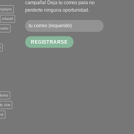
campaña! Deja tu correo para no
elegir
espejos
perderte ninguna oportunidad.
en
la
infantil
página
medor
de
producto
r
Alternative:
dores
de star
ior