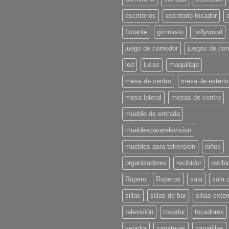
hay
comentarios
escritorios
escritorio tocador
en
Tendencias
flotante
gimnasio
hollywood
en
Decoración
para
juego de comedor
juegos de co
l
Verano
led
luces
maquillaje
2025:
¡Pon
u
mesa de centro
mesa de exterio
casa
en
mesa lateral
mesas de centro
onda!
mueble de entrada
mueblesparatelevision
muebles para televisión
niños
organizadores
recibidor
recibi
Ropero
Roperos
sala
sala 
sillas
sillas de bar
sillas exter
televisión
tocador
tocadores
velador
zapateras
zapatillas