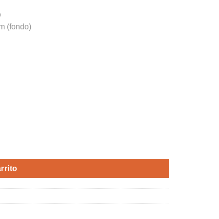
o
m (fondo)
rnative:
rrito