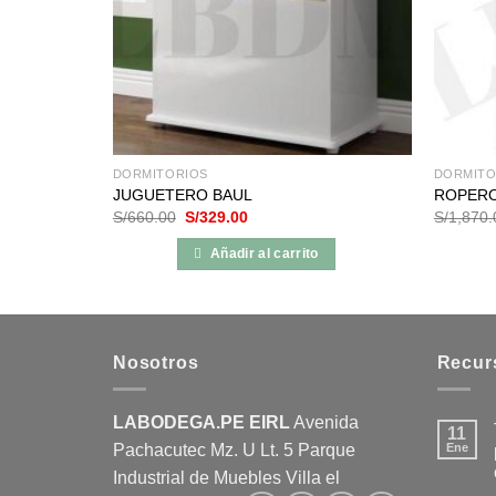
DORMITORIOS
DORMITO
JUGUETERO BAUL
ROPERO
o
El
El
S/
660.00
S/
329.00
S/
1,870.
precio
precio
s:
original
actual
nes
Añadir al carrito
e
era:
es:
69.00
S/660.00.
S/329.00.
09.00
Nosotros
Recur
LABODEGA.PE EIRL
Avenida
11
Pachacutec Mz. U Lt. 5 Parque
Ene
Industrial de Muebles Villa el