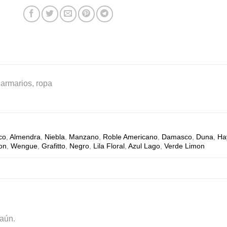
 armarios, ropa
co
,
Almendra
,
Niebla
,
Manzano
,
Roble Americano
,
Damasco
,
Duna
,
Ha
ton
,
Wengue
,
Grafitto
,
Negro
,
Lila Floral
,
Azul Lago
,
Verde Limon
aún.