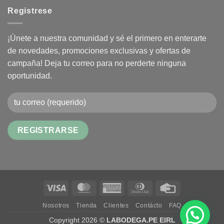
Registrese
¡Únete a nuestra comunidad y sé el primero en enterarte
de novedades, promociones exclusivas y ofertas de
campaña! Deja tu correo para no perderte ninguna
oportunidad.
Alternative:
Visa
MasterCard
American
Dinners
Credit
Express
Club
Card
Nosotros
Tienda
Clientes
Contácto
FAQ
Copyright 2026 ©
LABODEGA.PE EIRL