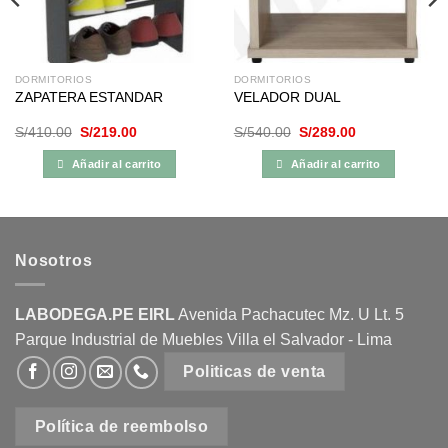
DORMITORIOS
DORMITORIOS
ZAPATERA ESTANDAR
VELADOR DUAL
El
El
El
El
S/
410.00
S/
219.00
S/
540.00
S/
289.00
precio
precio
precio
precio
original
actual
original
actual
Añadir al carrito
Añadir al carrito
era:
es:
era:
es:
S/410.00.
S/219.00.
S/540.00.
S/289.00.
Nosotros
LABODEGA.PE EIRL
Avenida Pachacutec Mz. U Lt. 5
Parque Industrial de Muebles Villa el Salvador - Lima
Politicas de venta
Política de reembolso