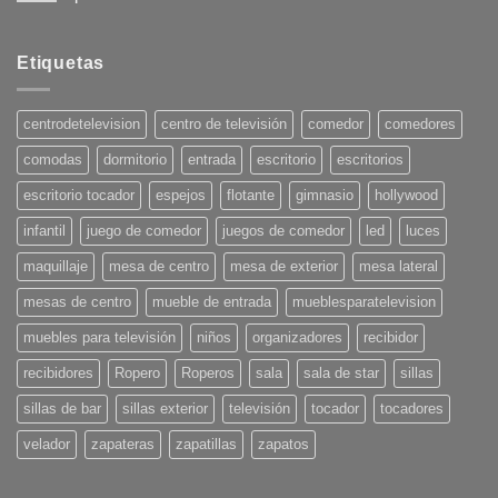
No
hay
comentarios
en
Etiquetas
Tendencias
en
Decoración
para
centrodetelevision
centro de televisión
comedor
comedores
el
Verano
comodas
dormitorio
entrada
escritorio
escritorios
2025:
¡Pon
tu
escritorio tocador
espejos
flotante
gimnasio
hollywood
casa
en
infantil
juego de comedor
juegos de comedor
led
luces
onda!
maquillaje
mesa de centro
mesa de exterior
mesa lateral
mesas de centro
mueble de entrada
mueblesparatelevision
muebles para televisión
niños
organizadores
recibidor
recibidores
Ropero
Roperos
sala
sala de star
sillas
sillas de bar
sillas exterior
televisión
tocador
tocadores
velador
zapateras
zapatillas
zapatos