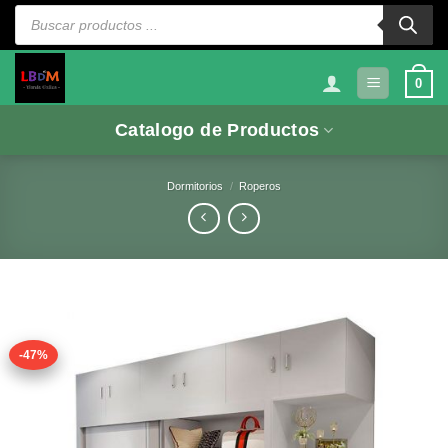
Saltar
Búsqueda
de
al
productos
contenido
0
Catalogo de Productos
Dormitorios
/
Roperos
-47%