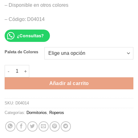
– Disponible en otros colores
– Código: D04014
¿Consultas?
Alternative:
Paleta de Colores
ROPERO TALULLAH cantidad
Añadir al carrito
SKU:
D04014
Categorías:
Dormitorios
,
Roperos