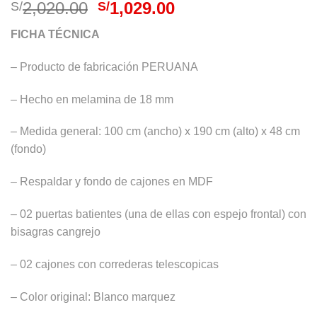
El
El
2,020.00
1,029.00
S/
S/
precio
precio
FICHA TÉCNICA
original
actual
era:
es:
– Producto de fabricación PERUANA
S/2,020.00.
S/1,029.00.
– Hecho en melamina de 18 mm
– Medida general: 100 cm (ancho) x 190 cm (alto) x 48 cm
(fondo)
– Respaldar y fondo de cajones en MDF
– 02 puertas batientes (una de ellas con espejo frontal) con
bisagras cangrejo
– 02 cajones con correderas telescopicas
– Color original: Blanco marquez