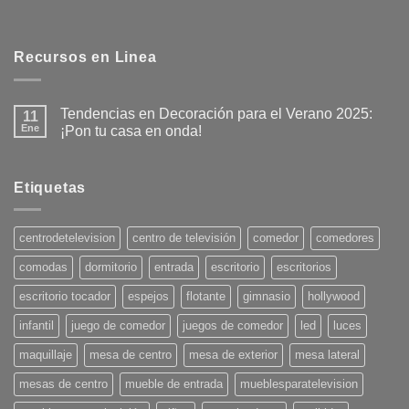
Recursos en Linea
Tendencias en Decoración para el Verano 2025:
11
Ene
¡Pon tu casa en onda!
No
hay
comentarios
en
Etiquetas
Tendencias
en
Decoración
para
centrodetelevision
centro de televisión
comedor
comedores
el
Verano
comodas
dormitorio
entrada
escritorio
escritorios
2025:
¡Pon
tu
escritorio tocador
espejos
flotante
gimnasio
hollywood
casa
en
infantil
juego de comedor
juegos de comedor
led
luces
onda!
maquillaje
mesa de centro
mesa de exterior
mesa lateral
mesas de centro
mueble de entrada
mueblesparatelevision