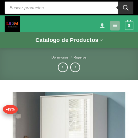
Saltar
Búsqueda
de
al
productos
contenido
0
Catalogo de Productos
Dormitorios
/
Roperos
-49%