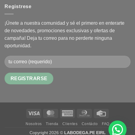
Registrese
¡Únete a nuestra comunidad y sé el primero en enterarte
de novedades, promociones exclusivas y ofertas de
campaña! Deja tu correo para no perderte ninguna
oportunidad.
Alternative:
Visa
MasterCard
American
Dinners
Credit
Express
Club
Card
Nosotros
Tienda
Clientes
Contácto
FAQ
Copyright 2026 ©
LABODEGA.PE EIRL