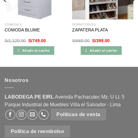
CÓMODAS
DORMITORIOS
COMODA BLUME
ZAPATERA PLATA
El
El
El
El
S/
1,120.00
S/
749.00
S/
660.00
S/
399.00
precio
precio
precio
precio
original
actual
original
actual
Añadir al carrito
Añadir al carrito
era:
es:
era:
es:
S/1,120.00.
S/749.00.
S/660.00.
S/399.00.
Nosotros
LABODEGA.PE EIRL
Avenida Pachacutec Mz. U Lt. 5
Parque Industrial de Muebles Villa el Salvador - Lima
Politicas de venta
Política de reembolso