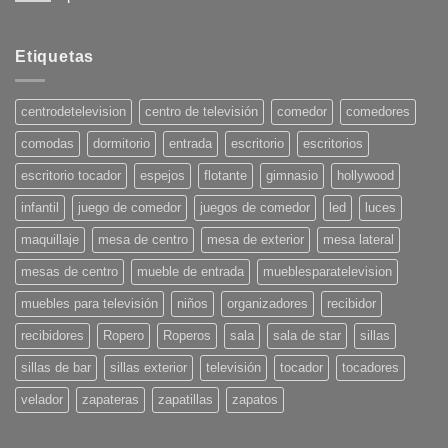
No
hay
comentarios
en
Etiquetas
Tendencias
en
Decoración
para
centrodetelevision
centro de televisión
comedor
comedores
el
Verano
comodas
dormitorio
entrada
escritorio
escritorios
2025:
¡Pon
tu
escritorio tocador
espejos
flotante
gimnasio
hollywood
casa
en
infantil
juego de comedor
juegos de comedor
led
luces
onda!
maquillaje
mesa de centro
mesa de exterior
mesa lateral
mesas de centro
mueble de entrada
mueblesparatelevision
muebles para televisión
niños
organizadores
recibidor
recibidores
Ropero
Roperos
sala
sala de star
sillas
sillas de bar
sillas exterior
televisión
tocador
tocadores
velador
zapateras
zapatillas
zapatos