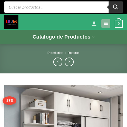
Saltar
Búsqueda
de
al
productos
contenido
0
Catalogo de Productos
Dormitorios
/
Roperos
-27%