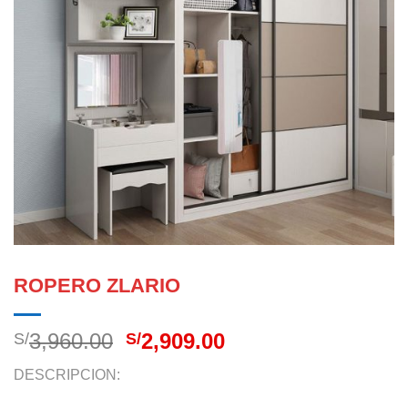
ROPERO ZLARIO
El
El
3,960.00
2,909.00
S/
S/
precio
precio
DESCRIPCION:
original
actual
era:
es: