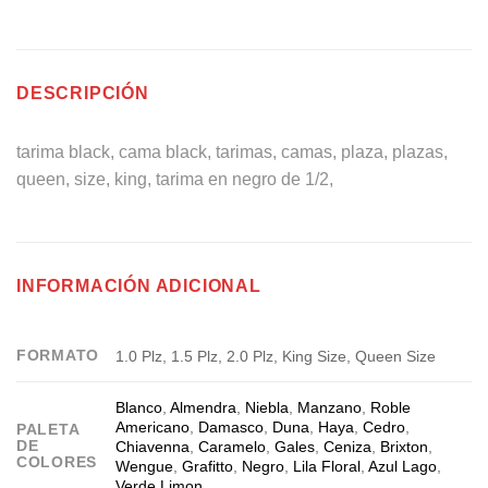
DESCRIPCIÓN
tarima black, cama black, tarimas, camas, plaza, plazas,
queen, size, king, tarima en negro de 1/2,
INFORMACIÓN ADICIONAL
FORMATO
1.0 Plz, 1.5 Plz, 2.0 Plz, King Size, Queen Size
Blanco
,
Almendra
,
Niebla
,
Manzano
,
Roble
Americano
,
Damasco
,
Duna
,
Haya
,
Cedro
,
PALETA
DE
Chiavenna
,
Caramelo
,
Gales
,
Ceniza
,
Brixton
,
COLORES
Wengue
,
Grafitto
,
Negro
,
Lila Floral
,
Azul Lago
,
Verde Limon