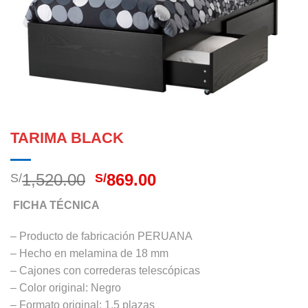
TARIMA BLACK
El
El
1,520.00
869.00
S/
S/
precio
precio
FICHA TÉCNICA
original
actual
era:
es:
– Producto de fabricación PERUANA
S/1,520.00.
S/869.00.
– Hecho en melamina de 18 mm
– Cajones con correderas telescópicas
– Color original: Negro
– Formato original: 1.5 plazas