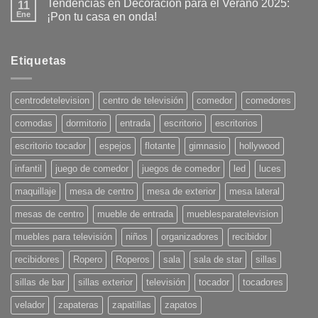
Tendencias en Decoración para el Verano 2025:
11
Ene
¡Pon tu casa en onda!
No
hay
comentarios
en
Etiquetas
Tendencias
en
Decoración
para
centrodetelevision
centro de televisión
comedor
comedores
el
Verano
comodas
dormitorio
entrada
escritorio
escritorios
2025:
¡Pon
tu
escritorio tocador
espejos
flotante
gimnasio
hollywood
casa
en
infantil
juego de comedor
juegos de comedor
led
luces
onda!
maquillaje
mesa de centro
mesa de exterior
mesa lateral
mesas de centro
mueble de entrada
mueblesparatelevision
muebles para televisión
niños
organizadores
recibidor
recibidores
Ropero
Roperos
sala
sala de star
sillas
sillas de bar
sillas exterior
televisión
tocador
tocadores
velador
zapateras
zapatillas
zapatos