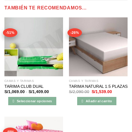
TAMBIÉN TE RECOMENDAMOS…
-51%
-26%
CAMAS Y TARIMAS
CAMAS Y TARIMAS
TARIMA CLUB DUAL
TARIMA NATURAL 1.5 PLAZAS
Rango
El
El
S/
1,069.00
-
S/
1,409.00
S/
2,090.00
S/
1,539.00
de
precio
precio
precios:
original
actual
Seleccionar opciones
Añadir al carrito
desde
era:
es:
S/1,069.00
S/2,090.00.
S/1,539.00
Este
hasta
producto
S/1,409.00
tiene
múltiples
-49%