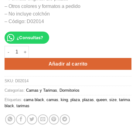
– Otros colores y formatos a pedido
– No incluye colchón
– Código: D02014
¿Consultas?
TARIMA BLACK cantidad
Alternative:
Añadir al carrito
SKU:
D02014
Categorías:
Camas y Tarimas
,
Dormitorios
Etiquetas:
cama black
,
camas
,
king
,
plaza
,
plazas
,
queen
,
size
,
tarima
black
,
tarimas