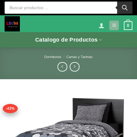
Saltar
Búsqueda
de
al
productos
contenido
0
Catalogo de Productos
Dormitorios
/
Camas y Tarimas
-43%