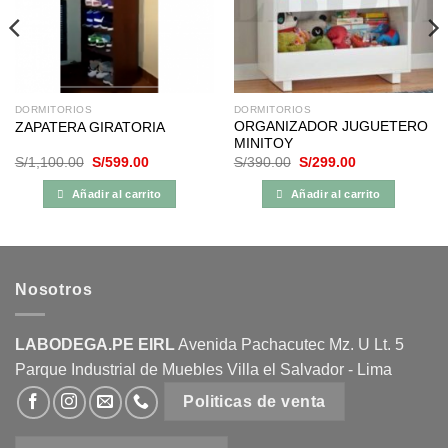
DORMITORIOS
DORMITORIOS
ORGANIZADOR JUGUETERO
ZAPATERA GIRATORIA
MINITOY
El
El
El
El
S/
1,100.00
S/
599.00
S/
390.00
S/
299.00
precio
precio
precio
precio
original
actual
original
actual
Añadir al carrito
Añadir al carrito
era:
es:
era:
es:
S/1,100.00.
S/599.00.
S/390.00.
S/299.00.
Nosotros
LABODEGA.PE EIRL
Avenida Pachacutec Mz. U Lt. 5
Parque Industrial de Muebles Villa el Salvador - Lima
Politicas de venta