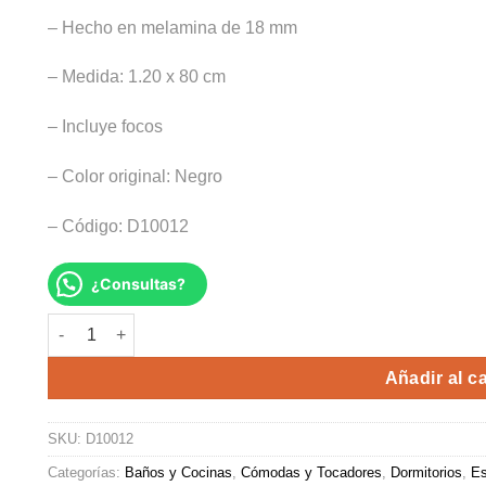
– Hecho en melamina de 18 mm
– Medida: 1.20 x 80 cm
– Incluye focos
– Color original: Negro
– Código: D10012
¿Consultas?
TOCADOR NYX cantidad
Alte
Añadir al ca
SKU:
D10012
Categorías:
Baños y Cocinas
,
Cómodas y Tocadores
,
Dormitorios
,
Es