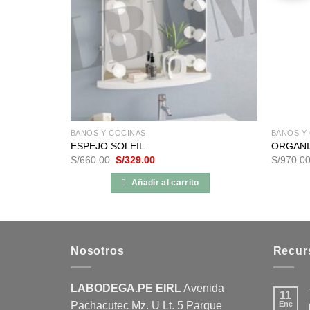
BAÑOS Y COCINAS
BAÑOS Y
ESPEJO SOLEIL
ORGANI
El
El
S/
660.00
S/
329.00
S/
970.0
precio
precio
original
actual
Añadir al carrito
era:
es:
S/660.00.
S/329.00.
Nosotros
Recur
LABODEGA.PE EIRL
Avenida
11
Pachacutec Mz. U Lt. 5 Parque
Ene