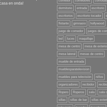
comedor
comedores
comoda
casa en onda!
dormitorio
entrada
escritorio
No
hay
comentarios
escritorios
escritorio tocador
en
Tendencias
flotante
gimnasio
hollywood
en
Decoración
para
juego de comedor
juegos de co
l
Verano
led
luces
maquillaje
2025:
¡Pon
u
mesa de centro
mesa de exterio
casa
en
mesa lateral
mesas de centro
onda!
mueble de entrada
mueblesparatelevision
muebles para televisión
niños
organizadores
recibidor
recibi
Ropero
Roperos
sala
sala 
sillas
sillas de bar
sillas exter