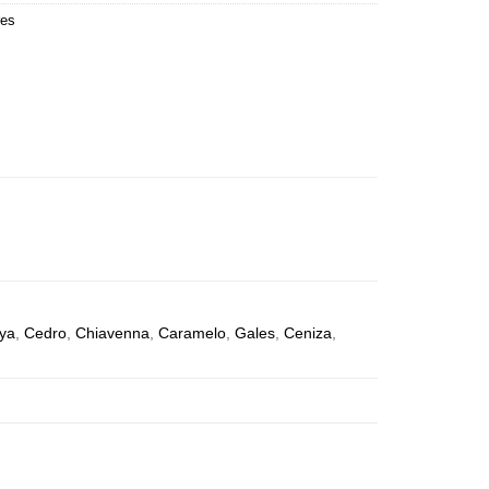
res
ya
,
Cedro
,
Chiavenna
,
Caramelo
,
Gales
,
Ceniza
,