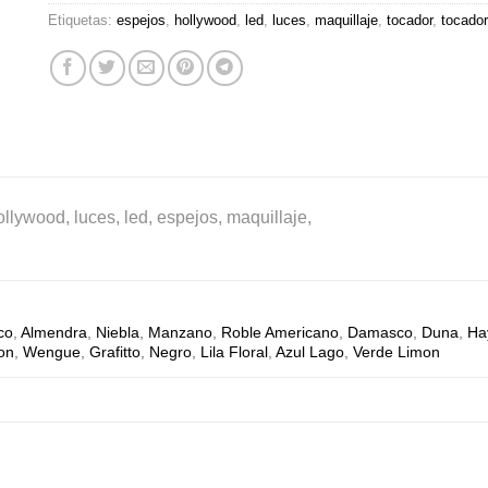
Etiquetas:
espejos
,
hollywood
,
led
,
luces
,
maquillaje
,
tocador
,
tocado
ollywood, luces, led, espejos, maquillaje,
co
,
Almendra
,
Niebla
,
Manzano
,
Roble Americano
,
Damasco
,
Duna
,
Ha
ton
,
Wengue
,
Grafitto
,
Negro
,
Lila Floral
,
Azul Lago
,
Verde Limon