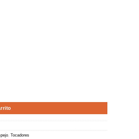
rnative:
rrito
pejo
,
Tocadores