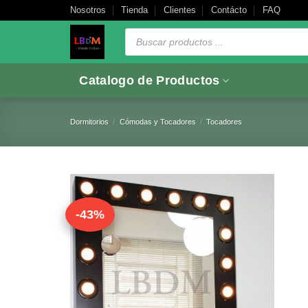
Saltar
Nosotros
Tienda
Clientes
Contácto
FAQ
al
Búsqueda
de
contenido
productos
Catalogo de Productos
Dormitorios
/
Cómodas y Tocadores
/
Tocadores
-43%