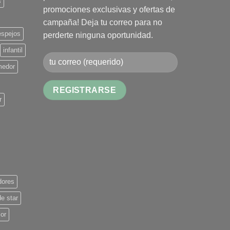
s
promociones exclusivas y ofertas de
campaña! Deja tu correo para no
espejos
perderte ninguna oportunidad.
infantil
medor
r
Alternative:
dores
de star
ior