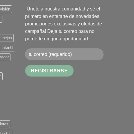
¡Únete a nuestra comunidad y sé el
evisión
primero en enterarte de novedades,
s
promociones exclusivas y ofertas de
campaña! Deja tu correo para no
espejos
perderte ninguna oportunidad.
infantil
medor
r
Alternative:
dores
de star