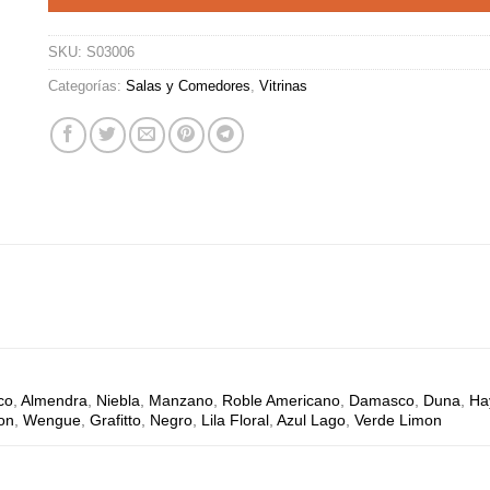
SKU:
S03006
Categorías:
Salas y Comedores
,
Vitrinas
co
,
Almendra
,
Niebla
,
Manzano
,
Roble Americano
,
Damasco
,
Duna
,
Ha
ton
,
Wengue
,
Grafitto
,
Negro
,
Lila Floral
,
Azul Lago
,
Verde Limon