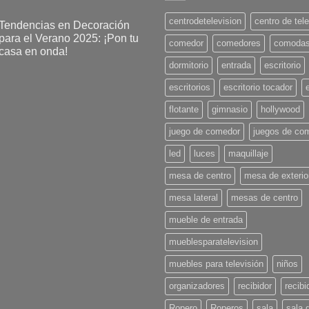
Las
centrodetelevision
centro de tel
Tendencias en Decoración
opciones
para el Verano 2025: ¡Pon tu
se
comedor
comedores
comoda
casa en onda!
pueden
dormitorio
entrada
escritorio
No
elegir
hay
comentarios
escritorios
escritorio tocador
en
en
Tendencias
la
flotante
gimnasio
hollywood
en
Decoración
página
para
juego de comedor
juegos de co
l
de
Verano
led
luces
maquillaje
producto
2025:
¡Pon
u
mesa de centro
mesa de exterio
casa
en
mesa lateral
mesas de centro
onda!
mueble de entrada
mueblesparatelevision
muebles para televisión
niños
organizadores
recibidor
recibi
Ropero
Roperos
sala
sala 