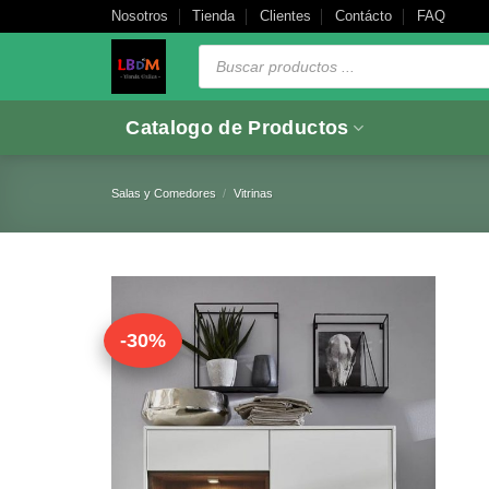
Saltar
Nosotros
Tienda
Clientes
Contácto
FAQ
al
Búsqueda
de
contenido
productos
Catalogo de Productos
Salas y Comedores
/
Vitrinas
-30%