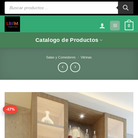
Saltar
Búsqueda
de
al
productos
contenido
0
Catalogo de Productos
Salas y Comedores
/
Vitrinas
-47%