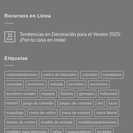
Recursos en Linea
Tendencias en Decoración para el Verano 2025:
11
Ene
¡Pon tu casa en onda!
No
hay
comentarios
en
Etiquetas
Tendencias
en
Decoración
para
centrodetelevision
centro de televisión
comedor
comedores
el
Verano
comodas
dormitorio
entrada
escritorio
escritorios
2025:
¡Pon
tu
escritorio tocador
espejos
flotante
gimnasio
hollywood
casa
en
infantil
juego de comedor
juegos de comedor
led
luces
onda!
maquillaje
mesa de centro
mesa de exterior
mesa lateral
mesas de centro
mueble de entrada
mueblesparatelevision
muebles para televisión
niños
organizadores
recibidor