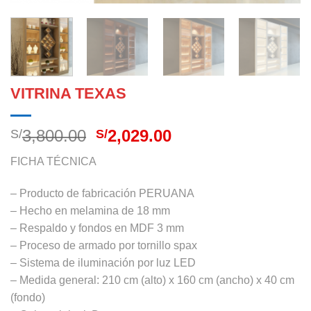
VITRINA TEXAS
El
El
3,800.00
2,029.00
S/
S/
precio
precio
FICHA TÉCNICA
original
actual
era:
es:
– Producto de fabricación PERUANA
S/3,800.00.
S/2,029.00.
– Hecho en melamina de 18 mm
– Respaldo y fondos en MDF 3 mm
– Proceso de armado por tornillo spax
– Sistema de iluminación por luz LED
– Medida general: 210 cm (alto) x 160 cm (ancho) x 40 cm
(fondo)