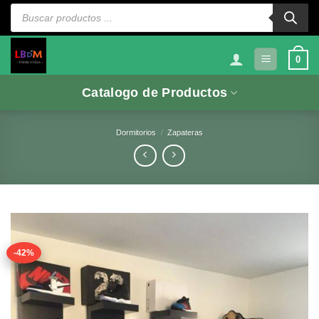
Saltar
Búsqueda
de
al
productos
contenido
0
Catalogo de Productos
Dormitorios
/
Zapateras
-42%