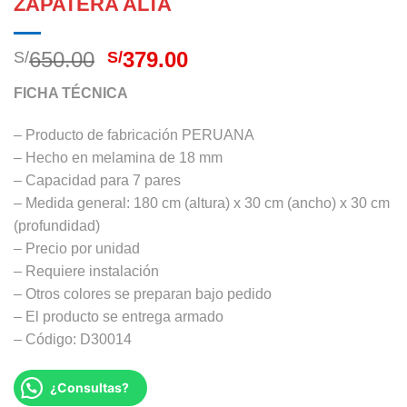
ZAPATERA ALTA
El
El
650.00
379.00
S/
S/
precio
precio
FICHA TÉCNICA
original
actual
era:
es:
– Producto de fabricación PERUANA
S/650.00.
S/379.00.
– Hecho en melamina de 18 mm
– Capacidad para 7 pares
– Medida general: 180 cm (altura) x 30 cm (ancho) x 30 cm
(profundidad)
– Precio por unidad
– Requiere instalación
– Otros colores se preparan bajo pedido
– El producto se entrega armado
– Código: D30014
¿Consultas?