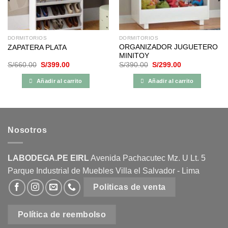
DORMITORIOS
DORMITORIOS
ORGANIZADOR JUGUETERO
ZAPATERA PLATA
MINITOY
El
El
El
El
S/
660.00
S/
399.00
S/
390.00
S/
299.00
precio
precio
precio
precio
original
actual
original
actual
Añadir al carrito
Añadir al carrito
era:
es:
era:
es:
S/660.00.
S/399.00.
S/390.00.
S/299.00.
Nosotros
LABODEGA.PE EIRL
Avenida Pachacutec Mz. U Lt. 5
Parque Industrial de Muebles Villa el Salvador - Lima
Politicas de venta
Política de reembolso