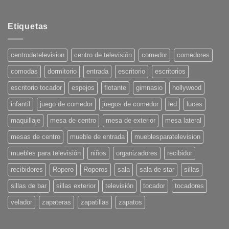
No
hay
comentarios
en
Etiquetas
Tendencias
en
Decoración
para
centrodetelevision
centro de televisión
comedor
comedores
el
Verano
comodas
dormitorio
entrada
escritorio
escritorios
2025:
¡Pon
tu
escritorio tocador
espejos
flotante
gimnasio
hollywood
casa
en
infantil
juego de comedor
juegos de comedor
led
luces
onda!
maquillaje
mesa de centro
mesa de exterior
mesa lateral
mesas de centro
mueble de entrada
mueblesparatelevision
muebles para televisión
niños
organizadores
recibidor
recibidores
Ropero
Roperos
sala
sala de star
sillas
sillas de bar
sillas exterior
televisión
tocador
tocadores
velador
zapateras
zapatillas
zapatos