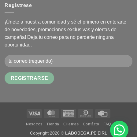
Registrese
¡Únete a nuestra comunidad y sé el primero en enterarte
de novedades, promociones exclusivas y ofertas de
campaña! Deja tu correo para no perderte ninguna
oportunidad.
Alternative:
Visa
MasterCard
American
Dinners
Credit
Express
Club
Card
Nosotros
Tienda
Clientes
Contácto
FAQ
Copyright 2026 ©
LABODEGA.PE EIRL