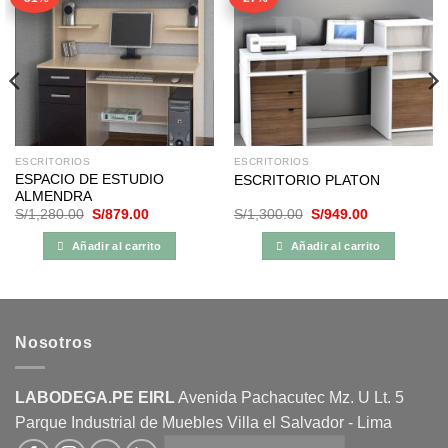
ESCRITORIOS
ESCRITORIOS
ESPACIO DE ESTUDIO
ESCRITORIO PLATON
ALMENDRA
El
El
El
El
S/
1,280.00
S/
879.00
S/
1,300.00
S/
949.00
precio
precio
precio
precio
original
actual
original
actual
Añadir al carrito
Añadir al carrito
era:
es:
era:
es:
00.
S/1,280.00.
S/879.00.
S/1,300.00.
S/949.00.
Nosotros
LABODEGA.PE EIRL
Avenida Pachacutec Mz. U Lt. 5
Parque Industrial de Muebles Villa el Salvador - Lima