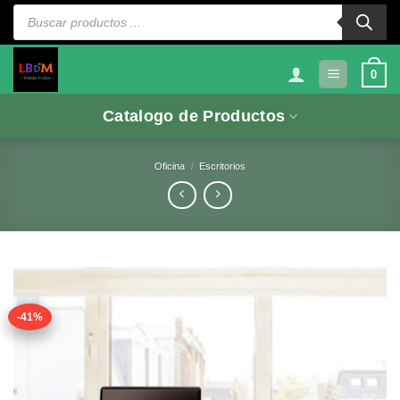
Saltar
Búsqueda
de
al
productos
contenido
0
Catalogo de Productos
Oficina
/
Escritorios
-41%