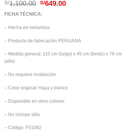
El
El
1,100.00
649.00
S/
S/
precio
precio
FICHA TÉCNICA:
original
actual
era:
es:
– Hecha en melamina
S/1,100.00.
S/649.00.
– Producto de fabricación PERUANA
– Medida general: 110 cm (largo) x 45 cm (fondo) x 76 cm
(alto)
– No requiere instalación
– Color original: Haya y blanco
– Disponible en otros colores
– No incluye silla
– Código: F01082