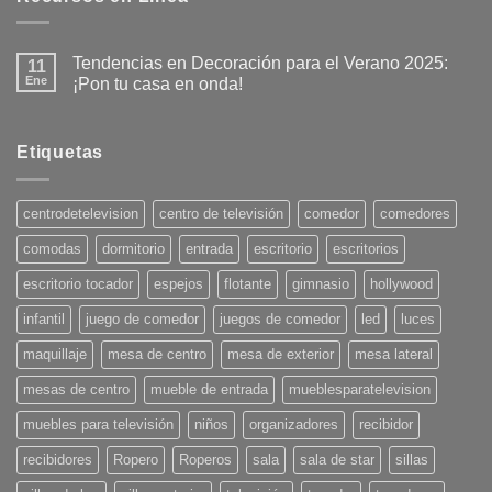
Tendencias en Decoración para el Verano 2025:
11
Ene
¡Pon tu casa en onda!
No
hay
comentarios
en
Etiquetas
Tendencias
en
Decoración
para
centrodetelevision
centro de televisión
comedor
comedores
el
Verano
comodas
dormitorio
entrada
escritorio
escritorios
2025:
¡Pon
tu
escritorio tocador
espejos
flotante
gimnasio
hollywood
casa
en
infantil
juego de comedor
juegos de comedor
led
luces
onda!
maquillaje
mesa de centro
mesa de exterior
mesa lateral
mesas de centro
mueble de entrada
mueblesparatelevision
muebles para televisión
niños
organizadores
recibidor
recibidores
Ropero
Roperos
sala
sala de star
sillas