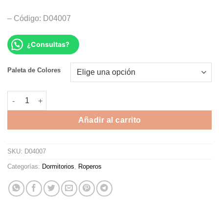
– Código: D04007
¿Consultas?
Alternative:
Paleta de Colores
ROPERO CANADA cantidad
Añadir al carrito
SKU:
D04007
Categorías:
Dormitorios
,
Roperos