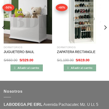
-50%
-44%
DORMITORIOS
DORMITORIOS
JUGUETERO BAUL
ZAPATERA RECTANGLE
El
El
El
El
S/
660.00
S/
329.00
S/
1,100.00
S/
619.00
precio
precio
precio
precio
original
actual
original
actual
Añadir al carrito
Añadir al carrito
era:
es:
era:
es:
S/660.00.
S/329.00.
S/1,100.00.
S/619.00.
Nosotros
LABODEGA.PE EIRL
Avenida Pachacutec Mz. U Lt. 5