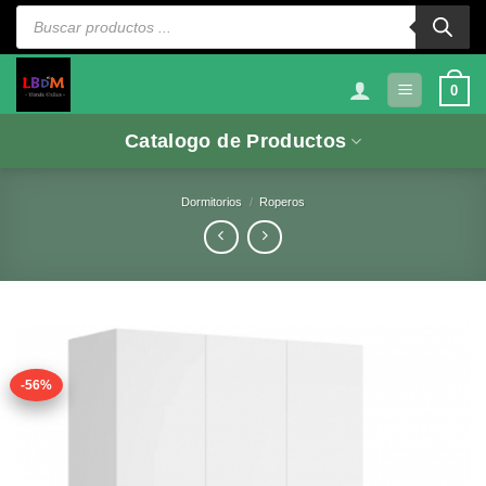
Saltar
Búsqueda
de
al
productos
contenido
0
Catalogo de Productos
Dormitorios
/
Roperos
-56%