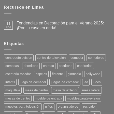
Recursos en Linea
Tendencias en Decoración para el Verano 2025:
11
Ene
¡Pon tu casa en onda!
No
hay
comentarios
en
Etiquetas
Tendencias
en
Decoración
para
centrodetelevision
centro de televisión
comedor
comedores
el
Verano
comodas
dormitorio
entrada
escritorio
escritorios
2025:
¡Pon
tu
escritorio tocador
espejos
flotante
gimnasio
hollywood
casa
en
infantil
juego de comedor
juegos de comedor
led
luces
onda!
maquillaje
mesa de centro
mesa de exterior
mesa lateral
mesas de centro
mueble de entrada
mueblesparatelevision
muebles para televisión
niños
organizadores
recibidor