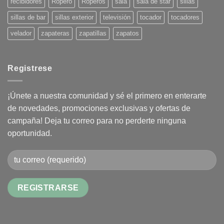
recibidores
Ropero
Roperos
sala
sala de star
sillas
sillas de bar
sillas exterior
televisión
tocador
tocadores
velador
zapateras
zapatillas
zapatos
Registrese
¡Únete a nuestra comunidad y sé el primero en enterarte
de novedades, promociones exclusivas y ofertas de
campaña! Deja tu correo para no perderte ninguna
oportunidad.
Alternative: