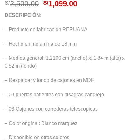
El
El
2,500.00
1,099.00
S/
S/
precio
precio
DESCRIPCIÓN
:
original
actual
era:
es:
– Producto de fabricación PERUANA
S/2,500.00.
S/1,099.00.
– Hecho en melamina de 18 mm
– Medida general: 1.2100 cm (ancho) x, 1.84 m (alto) x
0.52 m (fondo)
– Respaldar y fondo de cajones en MDF
– 03 puertas batientes con bisagras cangrejo
– 03 Cajones con correderas telescopicas
– Color original: Blanco marquez
– Disponible en otros colores