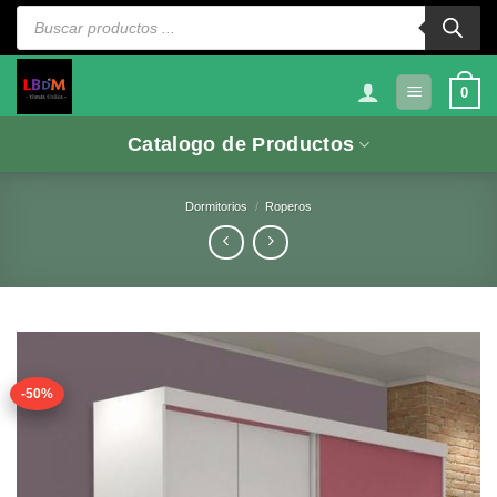
Saltar
Búsqueda
de
al
productos
contenido
0
Catalogo de Productos
Dormitorios
/
Roperos
-50%