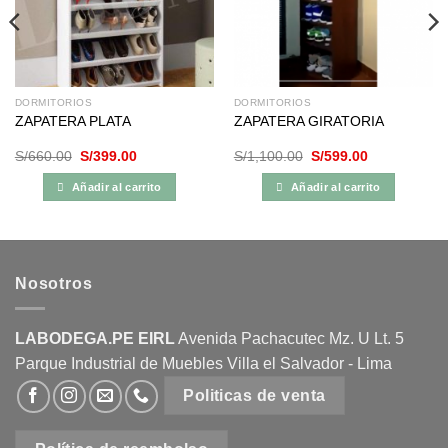
DORMITORIOS
DORMITORIOS
ZAPATERA PLATA
ZAPATERA GIRATORIA
El
El
El
El
S/
660.00
S/
399.00
S/
1,100.00
S/
599.00
precio
precio
precio
precio
original
actual
original
actual
Añadir al carrito
Añadir al carrito
era:
es:
era:
es:
S/660.00.
S/399.00.
S/1,100.00.
S/599.00.
Nosotros
LABODEGA.PE EIRL
Avenida Pachacutec Mz. U Lt. 5
Parque Industrial de Muebles Villa el Salvador - Lima
Politicas de venta