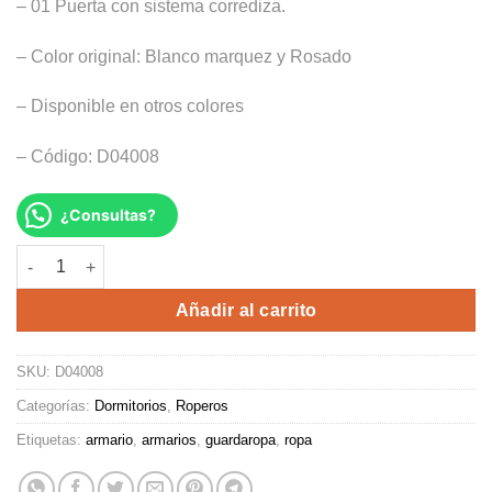
– 01 Puerta con sistema corrediza.
– Color original: Blanco marquez y Rosado
– Disponible en otros colores
– Código: D04008
¿Consultas?
ROPERO PINK cantidad
Alternative:
Añadir al carrito
SKU:
D04008
Categorías:
Dormitorios
,
Roperos
Etiquetas:
armario
,
armarios
,
guardaropa
,
ropa