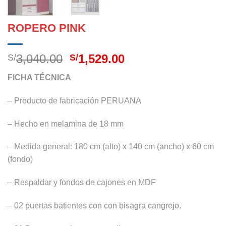
ROPERO PINK
El
El
3,040.00
1,529.00
S/
S/
precio
precio
FICHA TÉCNICA
original
actual
era:
es:
– Producto de fabricación PERUANA
S/3,040.00.
S/1,529.00.
– Hecho en melamina de 18 mm
– Medida general: 180 cm (alto) x 140 cm (ancho) x 60 cm
(fondo)
– Respaldar y fondos de cajones en MDF
– 02 puertas batientes con con bisagra cangrejo.