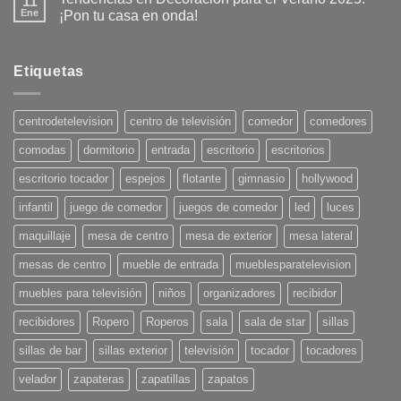
11
Ene
¡Pon tu casa en onda!
No
hay
comentarios
en
Etiquetas
Tendencias
en
Decoración
para
centrodetelevision
centro de televisión
comedor
comedores
el
Verano
comodas
dormitorio
entrada
escritorio
escritorios
2025:
¡Pon
tu
escritorio tocador
espejos
flotante
gimnasio
hollywood
casa
en
infantil
juego de comedor
juegos de comedor
led
luces
onda!
maquillaje
mesa de centro
mesa de exterior
mesa lateral
mesas de centro
mueble de entrada
mueblesparatelevision
muebles para televisión
niños
organizadores
recibidor
recibidores
Ropero
Roperos
sala
sala de star
sillas
sillas de bar
sillas exterior
televisión
tocador
tocadores
velador
zapateras
zapatillas
zapatos